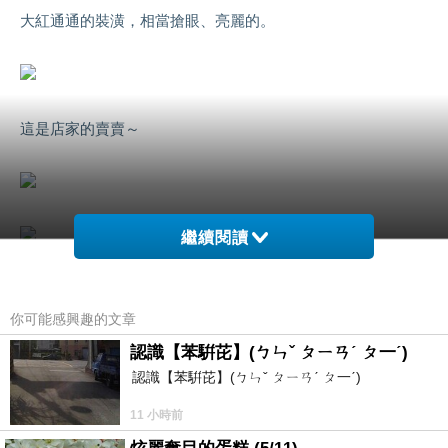
大紅通通的裝潢，相當搶眼、亮麗的。
這是店家的賣賣～
繼續閱讀
餐廳內的空間不算太大，所以座位、桌椅不怎多，但用餐的人
你可能感興趣的文章
客倒是粉多的。
認識【苯騈芘】(ㄅㄣˇ ㄆㄧㄢˊ ㄆ一ˊ)
認識【苯騈芘】(ㄅㄣˇ ㄆㄧㄢˊ ㄆ一ˊ)
11 小時前
地上擺放著置物籃（可放置私人包物）