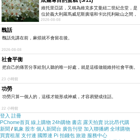
炫麗奪目的蛋糕 (5/11)
維托里亞諾，又稱為維克多艾曼紐二世紀念堂，是
位於義大利羅馬威尼斯廣場和卡比托利歐山之間，
2026-08-08
用以紀念統一義大利統一後的的第一位國
吃麵送冰淇淋（酷吧！）～
醜話
醜話先講在前，麻煩就不會留在後。
2026-08-08
社會平衡
可選擇餅乾杯或塑膠杯盛裝你的霜淇淋
把自己的痛苦分享給別人聽的唯一好處，就是這樣做能維持社會平衡。
23 小時前
功勞
桌上放置水壺（有冰塊在內的）⋯所以等等不管是解渴、解辣
功勞只算一個人的，這樣才能形成神威，才容易變成佳話。
均適用。
22 小時前
登入
註冊
PChome首頁
線上購物
24h購物
書店
露天拍賣
比比昂代購
新聞
/
氣象
股市
個人新聞台
廣告刊登
加入聯播網
全球購物
買賣租屋
支付連
國際連
Pi 拍錢包
旅遊
服務中心
調味品、罐依序排列在桌面，端看你需啥玩意