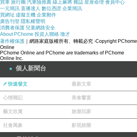
買車
旅行團
汽車險推薦
線上麻將
雜誌
星座命理
會員中心
一元簡訊
直播達人
數位憑證
企業簡訊
買網址
虛擬主機
企業郵件
廣告刊登
隱私權聲明
消費者保護
兒童網路安全
眼睛為之一亮（醋泡辣椒）耶～
About PChome
投資人聯絡
徵才
著作權保護
｜網路家庭版權所有、轉載必究
‧Copyright PChome
Online
PChome Online and PChome are trademarks of PChome
Online Inc.
紅色款的生辣椒，深得我心啊！（但其實不怎辣的....頓時小小
個人新聞台
難過）
快速發文
最新文章
心情雜記
美食饗宴
脆爽洋蔥～開起來就粉可口。
藝文欣賞
旅遊玩家
社會萬象
影視娛樂