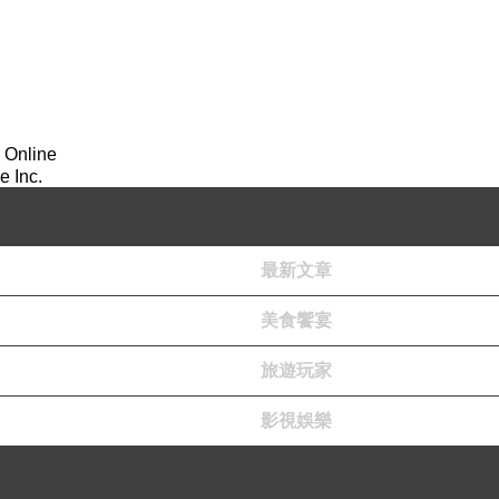
 Online
 Inc.
最新文章
美食饗宴
旅遊玩家
影視娛樂