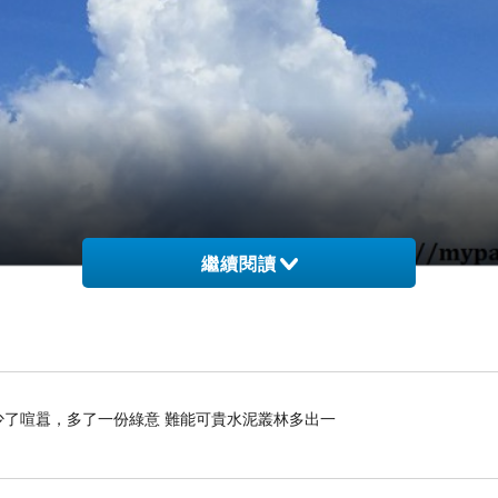
繼續閱讀
》 少了喧囂，多了一份綠意 難能可貴水泥叢林多出一