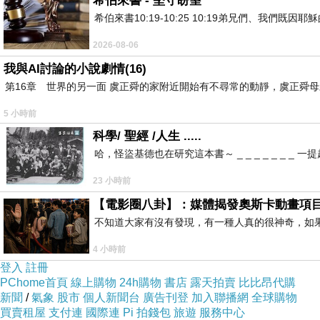
希伯來書 - 堅守盼望
希伯來書10:19-10:25 10:19弟兄們、我
2026-08-06
我與AI討論的小說劇情(16)
第16章 世界的另一面 虞正舜的家附近開始有不尋常的動靜，虞正舜
5 小時前
科學/ 聖經 /人生 .....
哈，怪盜基德也在研究這本書～ _ _ _ _ _ _
一到太麻里馬上就被超級無敵海景給吸引
海水正藍哪～
23 小時前
【電影圈八卦】：媒體揭發奧斯卡動畫項
不知道大家有沒有發現，有一種人真的很神奇，如
4 小時前
登入
註冊
PChome首頁
線上購物
24h購物
書店
露天拍賣
比比昂代購
新聞
/
氣象
股市
個人新聞台
廣告刊登
加入聯播網
全球購物
買賣租屋
支付連
國際連
Pi 拍錢包
旅遊
服務中心