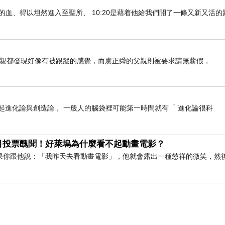
們既因耶穌的血、得以坦然進入至聖所、 10:20是藉着他給我們開了一條又新又活
母親都發現好像有被跟蹤的感覺，而虞正舜的父親則被要求請無薪假，
 _ 一提起進化論與創造論， 一般人的腦袋裡可能第一時間就有「 進化論很科
目投票醜聞！好萊塢為什麼看不起動畫電影？
果你跟他說：「我昨天去看動畫電影」，他就會露出一種慈祥的微笑，然