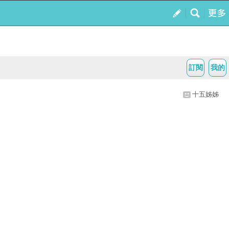
訂閱
我的
十五姊姊