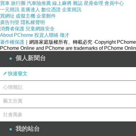
買車
旅行團
汽車險推薦
線上麻將
雜誌
星座命理
會員中心
一元簡訊
直播達人
數位憑證
企業簡訊
買網址
虛擬主機
企業郵件
廣告刊登
隱私權聲明
消費者保護
兒童網路安全
About PChome
投資人聯絡
徵才
著作權保護
｜網路家庭版權所有、轉載必究
‧Copyright PChome
PChome Online and PChome are trademarks of PChome Online
個人新聞台
快速發文
心情雜記
藝文欣賞
社會萬象
我的站台