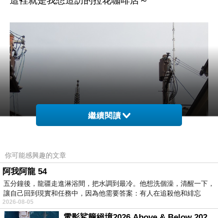
這裡就是我想造訪的拉花咖啡店～
繼續閱讀
你可能感興趣的文章
阿我阿龍 54
五分鐘後，龍疆走進淋浴間，把水調到最冷。他想洗個澡，清醒一下，
讓自己回到現實和任務中，因為他需要答案：有人在追殺他和緋忘
2026-08-05
電影鯊籠絕境2026 Above & Below 2026 Movie