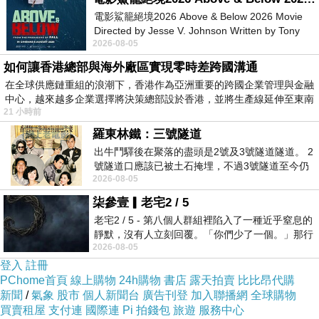
電影鯊籠絕境2026 Above & Below 2026 Movie
Directed by Jesse V. Johnson Written by Tony
2026-08-05
Giordano Starring Laura Maran
如何讓香港總部與海外廠區實現零時差跨國溝通
在全球供應鏈重組的浪潮下，香港作為亞洲重要的跨國企業管理與金融
中心，越來越多企業選擇將決策總部設於香港，並將生產線延伸至東南
21 小時前
羅東林鐵：三號隧道
上次我跟團到清水寺，導遊帶我們從清水寺走到
出牛鬥驛後在聚落的盡頭是2號及3號隧道隧道。 2
八阪神社再到花見小路
號隧道口應該已被土石掩埋，不過3號隧道至今仍
2026-08-05
存在。從台7丙牛鬥橋上往左岸上游方
柒參壹▎老宅2 / 5
天哪！我因為穿錯鞋子在下清水寺那會兒已經開
老宅2 / 5 - 第八個人群組裡陷入了一種近乎窒息的
始哀號了
靜默，沒有人立刻回覆。「你們少了一個。」那行
2026-08-05
字像一顆冰冷的鐵釘，硬生生刺進螢
登入
註冊
誰曉得還被一路帶到四条通？！
PChome首頁
線上購物
24h購物
書店
露天拍賣
比比昂代購
新聞
/
氣象
股市
個人新聞台
廣告刊登
加入聯播網
全球購物
看了一下花見小路大概長甚麼樣子就趕緊找了星
買賣租屋
支付連
國際連
Pi 拍錢包
旅遊
服務中心