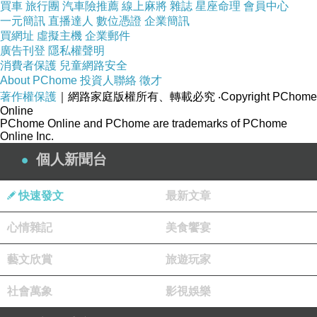
買車
旅行團
汽車險推薦
線上麻將
雜誌
星座命理
會員中心
巴克坐下來喘了！
一元簡訊
直播達人
數位憑證
企業簡訊
買網址
虛擬主機
企業郵件
廣告刊登
隱私權聲明
話說我在京都不知道遇到多少家星巴克？
消費者保護
兒童網路安全
About PChome
投資人聯絡
徵才
我甚至覺得我看到的星巴克比小七還要多咧！
著作權保護
｜網路家庭版權所有、轉載必究
‧Copyright PChome
Online
PChome Online and PChome are trademarks of PChome
Online Inc.
個人新聞台
快速發文
最新文章
心情雜記
美食饗宴
藝文欣賞
旅遊玩家
社會萬象
影視娛樂