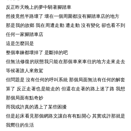
反正昨天晚上的夢中騎著腳踏車
然後竟然半路壞了 壞在一個周圍都沒有腳踏車店的地方
那是我的故鄉 我在周遭走動 遭走動 沒有變化 卻也看不到
任何一家腳踏車店
這是怎麼回是
整個車鍊都壞掉了 是斷掉的吧
但無法修復的狀態我只能在那個車來車往的地方走來走去
等候著誰人來救駕
但問題是 沒有任何的呼叫系統 那個局面無法有任何的解套
算了 反正走著也是能走的 但還在走著的路上迷了路 我想
那個局面有點奇妙
而我或許真的遇上了某些困擾
但是起床看見那個網路文讓自有有點開心 其實或許那就是
我嚮往的生活