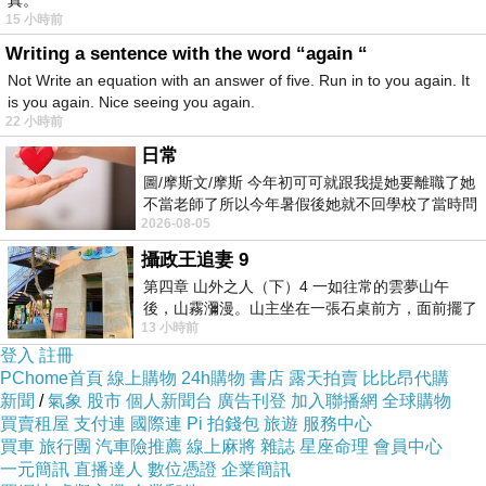
真。
理事情時，會受到許多波折和困境。如果夢中的腳踏車已
15 小時前
經壞到無法使用了，這是表示有重大困難和周轉不靈的象
Writing a sentence with the word “again “
徵。
Not Write an equation with an answer of five. Run in to you again. It
is you again. Nice seeing you again.
負荷過重的勞碌命，是這兩天主要的難關，別擔心，只要
22 小時前
你願意，你會發揮出比你自己想像更多的心靈力量，平常
日常
私下額外學習到的一些奇特技巧、經驗，可能發揮意外的
圖/摩斯文/摩斯 今年初可可就跟我提她要離職了她
助力，讓問題能更快迎刃而解。身體比較虛弱，有感冒的
不當老師了所以今年暑假後她就不回學校了當時問
2026-08-05
她不是很喜歡幼幼班的小朋友嗎捨得不
可能，出入公共場合的時候要留意衛生喔。
攝政王追妻 9
第四章 山外之人（下）4 一如往常的雲夢山午
後，山霧瀰漫。山主坐在一張石桌前方，面前擺了
13 小時前
一盤未下完的棋盤，還有一壺茶與兩只冒
登入
註冊
2020.11.09 誰人來
上一篇：
PChome首頁
線上購物
24h購物
書店
露天拍賣
比比昂代購
新聞
/
氣象
股市
個人新聞台
廣告刊登
加入聯播網
全球購物
2020.11.11 土樓裡的貓
下一篇：
買賣租屋
支付連
國際連
Pi 拍錢包
旅遊
服務中心
買車
旅行團
汽車險推薦
線上麻將
雜誌
星座命理
會員中心
一元簡訊
直播達人
數位憑證
企業簡訊