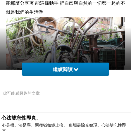
能那麼分享著 能這樣動手 把自己與自然的一切都一起的不
就是我們的生活嗎
繼續閱讀
你可能感興趣的文章
夢見
腳踏車
是吉兆，腳踏車能載人。
心法雙忘性即真。
夢到你的腳踏車有某個部分故障不能使用，是表示你在處
心是根。法是塵。兩種猶如鏡上痕。 痕垢盡除光始現。心法雙忘性即