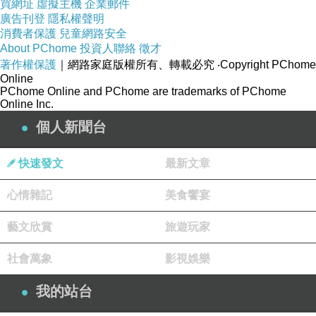
買網址
虛擬主機
企業郵件
廣告刊登
隱私權聲明
消費者保護
兒童網路安全
About PChome
投資人聯絡
徵才
著作權保護
｜網路家庭版權所有、轉載必究
‧Copyright PChome
Online
PChome Online and PChome are trademarks of PChome
Online Inc.
個人新聞台
快速發文
最新文章
心情雜記
美食饗宴
藝文欣賞
旅遊玩家
社會萬象
影視娛樂
我的站台