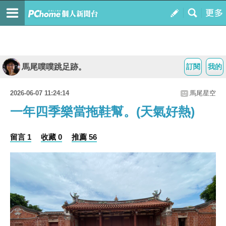
馬尾噗噗跳足跡。
訂閱
我的
2026-06-07 11:24:14
馬尾星空
一年四季樂當拖鞋幫。(天氣好熱)
留言 1
收藏 0
推薦 56