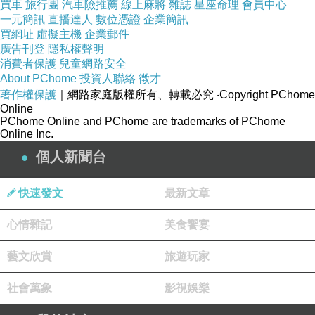
買車
旅行團
汽車險推薦
線上麻將
雜誌
星座命理
會員中心
一元簡訊
直播達人
數位憑證
企業簡訊
買網址
虛擬主機
企業郵件
廣告刊登
隱私權聲明
消費者保護
兒童網路安全
About PChome
投資人聯絡
徵才
著作權保護
｜網路家庭版權所有、轉載必究
‧Copyright PChome
Online
PChome Online and PChome are trademarks of PChome
Online Inc.
個人新聞台
快速發文
最新文章
心情雜記
美食饗宴
藝文欣賞
旅遊玩家
社會萬象
影視娛樂