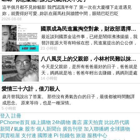
這半個月都不見妳貓影 我們認識半年了 第一次在大廈樓下走道遇見
妳，就覺得好可愛..妳趴在羅馬柱與牆體中間，眼睛巴眨巴眨
2026-08-08
國票成為民進黨掏空對象，財政部選擇性失憶
最近談到國票金這件事，已經是鬧得沸沸揚揚，我
替許崑源大哥有時候在想，民進黨提出的公公併，
23 小時前
其實就是想要國庫通黨庫，鬧出最大的醜
八八風災上的父親節，小林村民難以抹滅的痛
今天是父親節，是所有爸爸最好的日子，爸爸就是
天，媽媽就是地；爸爸年輕出去賺錢，媽媽則是處
14 小時前
理家務，職業不分高低貴賤，只有人品才
愛情三十六計，借刀殺人
歲月替我說出了答案。 那些沒有勇氣告白的日子，最後都被時間翻譯
成思念。 原來等待，也是一種深情。
5 小時前
登入
註冊
PChome首頁
線上購物
24h購物
書店
露天拍賣
比比昂代購
新聞
/
氣象
股市
個人新聞台
廣告刊登
加入聯播網
全球購物
買賣租屋
支付連
國際連
Pi 拍錢包
旅遊
服務中心