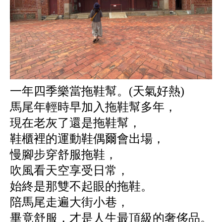
一年四季樂當拖鞋幫。(天氣好熱)
馬尾年輕時早加入拖鞋幫多年，
現在老灰了還是拖鞋幫，
鞋櫃裡的運動鞋偶爾會出場，
慢腳步穿舒服拖鞋，
吹風看天空享受日常，
始終是那雙不起眼的拖鞋。
陪馬尾走遍大街小巷，
畢竟舒服，才是人生最頂級的奢侈品。