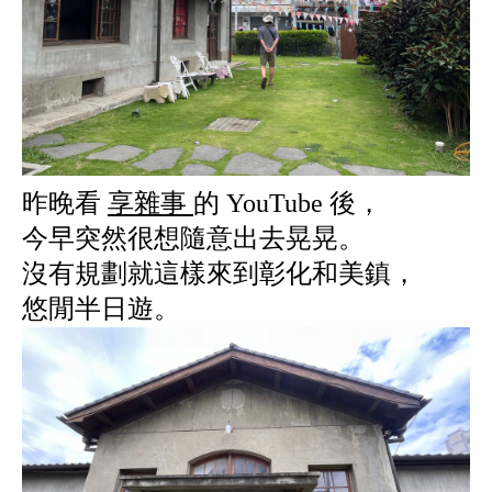
昨晚看
享雜事
的 YouTube 後，
今早突然很想隨意出去晃晃。
沒有規劃就這樣來到彰化和美鎮，
悠閒半日遊。