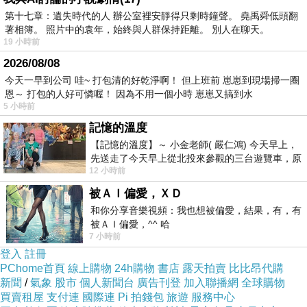
第十七章：遺失時代的人 辦公室裡安靜得只剩時鐘聲。 堯禹舜低頭翻
著相簿。 照片中的袁年，始終與人群保持距離。 別人在聊天。
19 小時前
2026/08/08
今天一早到公司 哇~ 打包清的好乾淨啊！ 但上班前 崽崽到現場掃一圈
恩～ 打包的人好可憐喔！ 因為不用一個小時 崽崽又搞到水
和美街長宿舍。
5 小時前
記憶的溫度
【記憶的溫度】～ 小金老師( 嚴仁鴻) 今天早上，
先送走了今天早上從北投來參觀的三台遊覽車，原
12 小時前
以為展場已經差不多要安靜下來，卻發
被ＡＩ偏愛，ＸＤ
和你分享音樂視頻：我也想被偏愛，結果，有，有
被ＡＩ偏愛，^^ 哈
7 小時前
登入
註冊
PChome首頁
線上購物
24h購物
書店
露天拍賣
比比昂代購
新聞
/
氣象
股市
個人新聞台
廣告刊登
加入聯播網
全球購物
買賣租屋
支付連
國際連
Pi 拍錢包
旅遊
服務中心