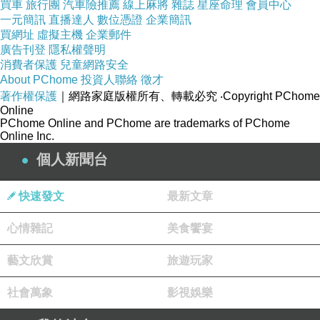
買車
旅行團
汽車險推薦
線上麻將
雜誌
星座命理
會員中心
一元簡訊
直播達人
數位憑證
企業簡訊
和美街長宿舍。
買網址
虛擬主機
企業郵件
廣告刊登
隱私權聲明
消費者保護
兒童網路安全
About PChome
投資人聯絡
徵才
著作權保護
｜網路家庭版權所有、轉載必究
‧Copyright PChome
Online
PChome Online and PChome are trademarks of PChome
Online Inc.
個人新聞台
快速發文
最新文章
心情雜記
美食饗宴
藝文欣賞
旅遊玩家
和美街長宿舍。
社會萬象
影視娛樂