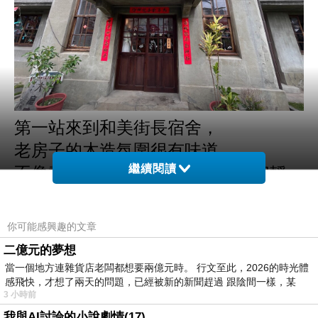
第一站來到和美街長宿舍，
老房子的木造氛圍很有味道，
繼續閱讀
不像熱門觀光景點但有種舒服與安靜。
你可能感興趣的文章
二億元的夢想
當一個地方連雜貨店老闆都想要兩億元時。 行文至此，2026的時光體
感飛快，才想了兩天的問題，已經被新的新聞趕過 跟陰間一樣，某
3 小時前
我與AI討論的小說劇情(17)