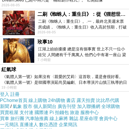
DreamSeed 已經不再只是「輔助創作程式」。 它開始像
2026-08-05
二刷《蜘蛛人：重生日》：從《狸想世界》到《怪奇物語》
二刷《蜘蛛人：重生日》。.一，最終北美週末票
房成績，《蜘蛛人：重生日》收入高於預期，打破
2026-08-05
《復仇者聯盟：終局之戰》記錄，成為
玫事10
江湖上紛紛擾擾 總是沒有個事實 世上不只一位小
娃兒 人間總有千千萬萬人 他們心中有著一座山 梁
7 小時前
山佛山泰華衡恆嵩 一山之高
紅氣球
《氣體人第一號》如果沒有〈親愛的艾莉〉這首歌，還是會很好看。
《氣體人第一號》是韓國導演延尚昊編劇、日本導演片山慎三執導的日
19 小時前
登入
註冊
PChome首頁
線上購物
24h購物
書店
露天拍賣
比比昂代購
新聞
/
氣象
股市
個人新聞台
廣告刊登
加入聯播網
全球購物
買賣租屋
支付連
國際連
Pi 拍錢包
旅遊
服務中心
買車
旅行團
汽車險推薦
線上麻將
雜誌
星座命理
會員中心
一元簡訊
直播達人
數位憑證
企業簡訊