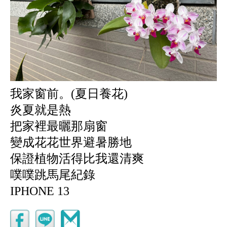
我家窗前。(夏日養花)
炎夏就是熱
把家裡最曬那扇窗
變成花花世界避暑勝地
保證植物活得比我還清爽
噗噗跳馬尾紀錄
IPHONE 13