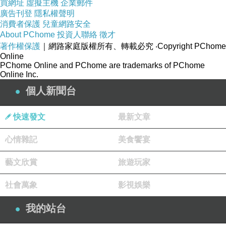
買網址
虛擬主機
企業郵件
廣告刊登
隱私權聲明
消費者保護
兒童網路安全
About PChome
投資人聯絡
徵才
著作權保護
｜網路家庭版權所有、轉載必究
‧Copyright PChome
Online
PChome Online and PChome are trademarks of PChome
Online Inc.
個人新聞台
快速發文
最新文章
心情雜記
美食饗宴
藝文欣賞
旅遊玩家
社會萬象
影視娛樂
我的站台