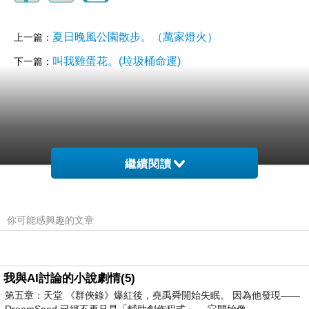
夏日晚風公園散步。（萬家燈火）
上一篇：
叫我雞蛋花。(垃圾桶命運)
下一篇：
繼續閱讀
(悄悄話)
2026-05-14 08:16:48
你可能感興趣的文章
我與AI討論的小說劇情(5)
第五章：天堂 《群俠錄》爆紅後，堯禹舜開始失眠。 因為他發現——