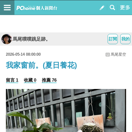
馬尾噗噗跳足跡。
訂閱
我的
2026-05-14 08:00:00
馬尾星空
我家窗前。(夏日養花)
留言 1
收藏 0
推薦 76