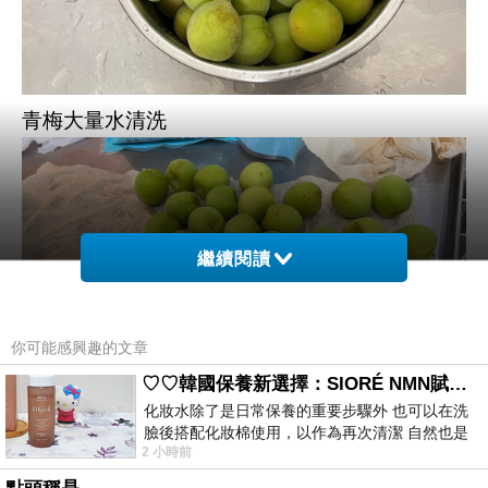
青梅大量水清洗
繼續閱讀
你可能感興趣的文章
♡♡韓國保養新選擇：SIORÉ NMN賦活泡泡化妝水♡♡
化妝水除了是日常保養的重要步驟外 也可以在洗
臉後搭配化妝棉使用，以作為再次清潔 自然也是
2 小時前
我的保養必備品項 不過，我對於化妝