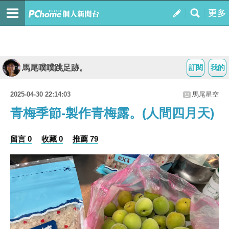
馬尾噗噗跳足跡。
訂閱
我的
2025-04-30 22:14:03
馬尾星空
青梅季節-製作青梅露。(人間四月天)
留言 0
收藏 0
推薦 79