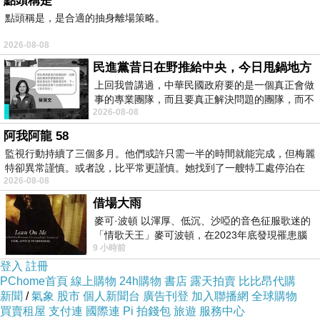
點頭稱是
蒂頭失手挖太多
點頭稱是，是合適的抽身離場策略。
挖好蒂頭擦乾準備一層青梅一層糖
2026-08-08
應該是青梅尾聲明年請早
民進黨昔日在野推給中央，今日甩鍋地方
上回我曾講過，中華民國政府要的是一個真正會做
事的專業團隊，而且要真正解決問題的團隊，而不
2026-08-08
是只會到處甩鍋的雙標團隊，最近民進黨
阿我阿龍 58
監視行動持續了三個多月。他們或許只需一半的時間就能完成，但梅麗
特卻異常謹慎。或者說，比平常更謹慎。她找到了一艘特工處停泊在
2026-08-08
借場大雨
麥可·波頓 以渾厚、低沉、沙啞的音色征服歌迷的
「情歌天王」麥可波頓，在2023年底發現罹患腦
9 小時前
瘤「祈禱早日康復，一切都好」。
登入
註冊
PChome首頁
線上購物
24h購物
書店
露天拍賣
比比昂代購
青梅1:糖1...
新聞
/
氣象
股市
個人新聞台
廣告刊登
加入聯播網
全球購物
買賣租屋
支付連
國際連
Pi 拍錢包
旅遊
服務中心
下次青梅1:糖0.7