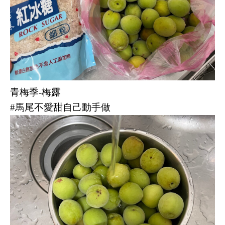
青梅季-梅露
#馬尾不愛甜自己動手做