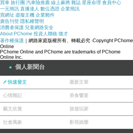
買車
旅行團
汽車險推薦
線上麻將
雜誌
星座命理
會員中心
一元簡訊
直播達人
數位憑證
企業簡訊
買網址
虛擬主機
企業郵件
廣告刊登
隱私權聲明
消費者保護
兒童網路安全
About PChome
投資人聯絡
徵才
著作權保護
｜網路家庭版權所有、轉載必究
‧Copyright PChome
Online
PChome Online and PChome are trademarks of PChome
Online Inc.
個人新聞台
快速發文
最新文章
心情雜記
美食饗宴
可怕...都是糖
藝文欣賞
旅遊玩家
社會萬象
影視娛樂