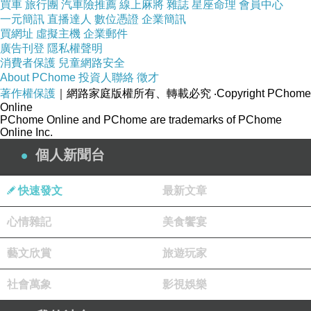
買車
旅行團
汽車險推薦
線上麻將
雜誌
星座命理
會員中心
一元簡訊
直播達人
數位憑證
企業簡訊
買網址
虛擬主機
企業郵件
廣告刊登
隱私權聲明
消費者保護
兒童網路安全
About PChome
投資人聯絡
徵才
著作權保護
｜網路家庭版權所有、轉載必究
‧Copyright PChome
Online
PChome Online and PChome are trademarks of PChome
Online Inc.
個人新聞台
快速發文
最新文章
心情雜記
美食饗宴
藝文欣賞
旅遊玩家
社會萬象
影視娛樂