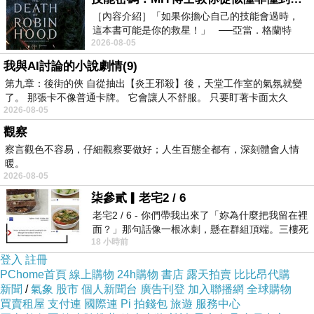
［內容介紹］「如果你擔心自己的技能會過時，
這本書可能是你的救星！」 ──亞當．格蘭特
2026-08-05
（Adam Grant），《
我與AI討論的小說劇情(9)
第九章：後街的俠 自從抽出【炎王邪殺】後，天堂工作室的氣氛就變
了。 那張卡不像普通卡牌。 它會讓人不舒服。 只要盯著卡面太久
2026-08-05
觀察
察言觀色不容易，仔細觀察要做好；人生百態全都有，深刻體會人情
暖。
2026-08-05
柒參貳▎老宅2 / 6
老宅2 / 6 - 你們帶我出來了「妳為什麼把我留在裡
面？」那句話像一根冰刺，懸在群組頂端。三樓死
18 小時前
死盯著照片裡的人。那個人確實站在
登入
註冊
PChome首頁
線上購物
24h購物
書店
露天拍賣
比比昂代購
新聞
/
氣象
股市
個人新聞台
廣告刊登
加入聯播網
全球購物
買賣租屋
支付連
國際連
Pi 拍錢包
旅遊
服務中心