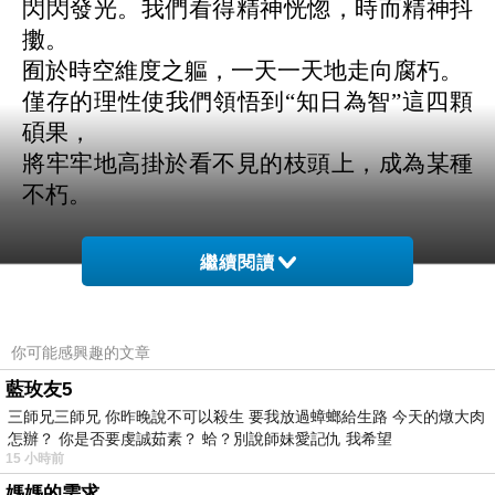
閃閃發光。我們看得精神恍惚，時而精神抖
擻。
囿於時空維度之軀，一天一天地走向腐朽。
僅存的理性使我們領悟到“知日為智”這四顆
碩果，
將牢牢地高掛於看不見的枝頭上，成為某種
不朽。
繼續閱讀
2026、5、12
你可能感興趣的文章
藍玫友5
三師兄三師兄 你昨晚說不可以殺生 要我放過蟑螂給生路 今天的燉大肉
《琉璃蛺蝶》
上一篇：
怎辦？ 你是否要虔誠茹素？ 蛤？別說師妹愛記仇 我希望
《出竅記事》
下一篇：
15 小時前
媽媽的需求