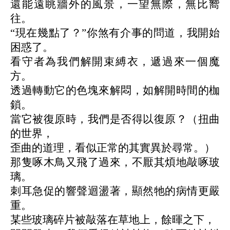
還能遠眺牆外的風景，一望無際，無比嚮
往。
“現在幾點了？”你煞有介事的問道，我開始
困惑了。
看守者為我們解開束縛衣，遞過來一個魔
方。
透過轉動它的色塊來解悶，如解開時間的枷
鎖。
當它被復原時，我們是否得以復原？（扭曲
的世界，
歪曲的道理，看似正常的其實異於尋常。）
那隻啄木鳥又飛了過來，不厭其煩地敲啄玻
璃。
刺耳急促的響聲迴盪著，顯然牠的病情更嚴
重。
某些玻璃碎片被敲落在草地上，餘暉之下，