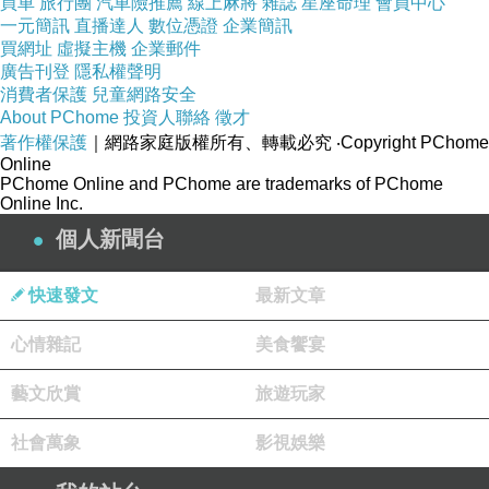
買車
旅行團
汽車險推薦
線上麻將
雜誌
星座命理
會員中心
一元簡訊
直播達人
數位憑證
企業簡訊
買網址
虛擬主機
企業郵件
廣告刊登
隱私權聲明
消費者保護
兒童網路安全
About PChome
投資人聯絡
徵才
著作權保護
｜網路家庭版權所有、轉載必究
‧Copyright PChome
Online
PChome Online and PChome are trademarks of PChome
Online Inc.
個人新聞台
快速發文
最新文章
心情雜記
美食饗宴
藝文欣賞
旅遊玩家
社會萬象
影視娛樂