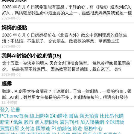
2026 年 8 月 6 日我希望能有靈感，平靜的心，寫《媽媽》這系列好久
好久，媽媽確是我生命中最重要的人之一，雖然很想媽媽像我愛她一樣
2026-08-06
媽媽的優點
2026 年 8 月 6 日媽媽從前在《北窗內外》散文中寫到理想的遊俠生
活：不結婚、不生孩子、交女朋友、做喜歡的事業、單獨遊走江
2026-08-06
湖⋯⋯，
我與AI討論的小說劇情(15)
第十五章：被決定的壞人 天命文創頂樓會議室。 氣氛冷得像暴風雨前
夕。 秘書甚至不敢進門。 因為教育部長曾德隆，親自來了。 &m
2026-08-06
腦霧
聽說，AI劇看太多會腦霧？！連續劇，千篇一律劇情，一樣的狗血，很
膩...AI 劇，雖然男女主都長的差不多，但劇情短短的，很適合打發時
12 小時前
登入
註冊
PChome首頁
線上購物
24h購物
書店
露天拍賣
比比昂代購
新聞
/
氣象
股市
個人新聞台
廣告刊登
加入聯播網
全球購物
買賣租屋
支付連
國際連
Pi 拍錢包
旅遊
服務中心