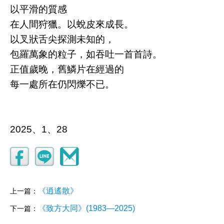
以平滑的質感
在人間狩獵。以蛻皮來成長。
以叉狀舌尖探測未知的，
包羅萬象的粒子，如吞吐一首首詩。
正值歲晚，舊鱗片在經過的
每一處所在仍閃爍不已。
2025、1、28
《逍遙散》
上一篇：
《致方大同》(1983—2025)
下一篇：