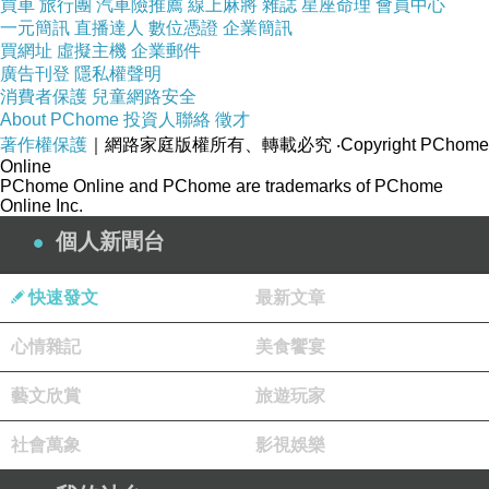
買車
旅行團
汽車險推薦
線上麻將
雜誌
星座命理
會員中心
一元簡訊
直播達人
數位憑證
企業簡訊
買網址
虛擬主機
企業郵件
廣告刊登
隱私權聲明
消費者保護
兒童網路安全
About PChome
投資人聯絡
徵才
著作權保護
｜網路家庭版權所有、轉載必究
‧Copyright PChome
Online
PChome Online and PChome are trademarks of PChome
Online Inc.
個人新聞台
快速發文
最新文章
心情雜記
美食饗宴
藝文欣賞
旅遊玩家
社會萬象
影視娛樂