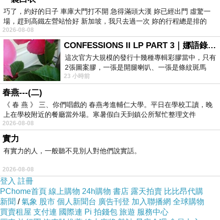
巧了，約好的日子 車庫大門打不開 急得滿頭大漢 妳已經出門 虛驚一
場，趕到高鐵左營站恰好 新加坡，我只去過一次 妳的行程總是排的
2026-08-08
CONFESSIONS II LP PART 3｜娜語錄II LP PART 3
這次官方大規模的發行十幾種專輯彩膠當中，只有
2張圖案膠，一張是開腿喇叭、一張是條紋斑馬
23 小時前
版；目前官網上只剩澳洲商店AU STORE
春燕---(二)
《 春 燕 》 三、你們唱戲的 春燕考進輔仁大學。平日在學校工讀，晚
上在學校附近的餐廳當外場。寒暑假白天到鎮公所幫忙整理文件
2026-08-08
實力
有實力的人，一般聽不見別人對他們說實話。
2026-08-08
登入
註冊
PChome首頁
線上購物
24h購物
書店
露天拍賣
比比昂代購
新聞
/
氣象
股市
個人新聞台
廣告刊登
加入聯播網
全球購物
買賣租屋
支付連
國際連
Pi 拍錢包
旅遊
服務中心