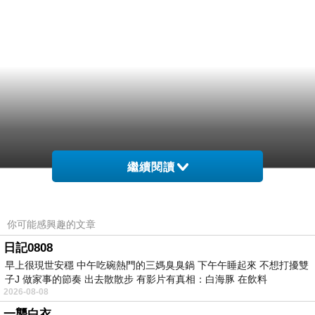
繼續閱讀
你可能感興趣的文章
日記0808
早上很現世安穩 中午吃碗熱門的三媽臭臭鍋 下午午睡起來 不想打擾雙
子J 做家事的節奏 出去散散步 有影片有真相：白海豚 在飲料
2026-08-08
一襲白衣