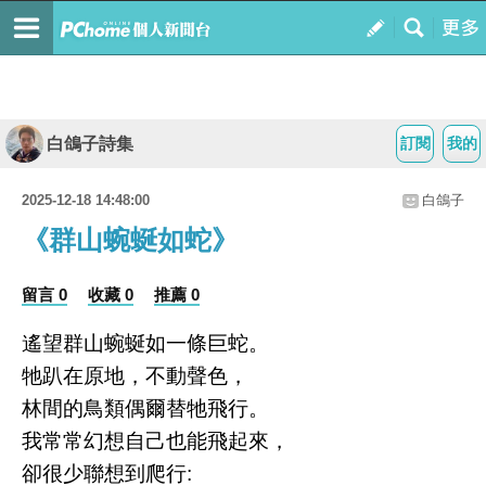
白鴿子詩集
訂閱
我的
2025-12-18 14:48:00
白鴿子
《群山蜿蜒如蛇》
留言 0
收藏 0
推薦 0
遙望群山蜿蜒如一條巨蛇。
牠趴在原地，不動聲色，
林間的鳥類偶爾替牠飛行。
我常常幻想自己也能飛起來，
卻很少聯想到爬行: