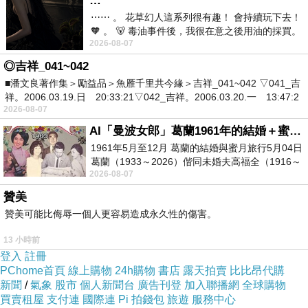
…
⋯⋯ 。 花草幻人這系列很有趣！ 會持續玩下去！
🧡 。 🐻 毒油事件後，我很在意之後用油的採買。
2026-08-07
前天購買了我之前就很愛
◎吉祥_041~042
■潘文良著作集＞勵益品＞魚雁千里共今緣＞吉祥_041~042 ▽041_吉
祥。2006.03.19.日 20:33:21▽042_吉祥。2006.03.20.一 13:47:2
2026-08-07
AI「曼波女郎」葛蘭1961年的結婚＋蜜月旅行 #戀上老電影 #葛蘭 #粟子
1961年5月至12月 葛蘭的結婚與蜜月旅行5月04日
葛蘭（1933～2026）偕同未婚夫高福全（1916～
2026-08-07
2004）乘郵輪赴倫敦6月15日於英國倫敦St.S
贊美
贊美可能比侮辱一個人更容易造成永久性的傷害。
13 小時前
登入
註冊
PChome首頁
線上購物
24h購物
書店
露天拍賣
比比昂代購
新聞
/
氣象
股市
個人新聞台
廣告刊登
加入聯播網
全球購物
買賣租屋
支付連
國際連
Pi 拍錢包
旅遊
服務中心