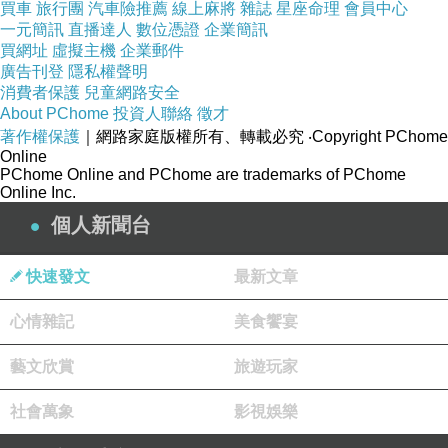
買車
旅行團
汽車險推薦
線上麻將
雜誌
星座命理
會員中心
一元簡訊
直播達人
數位憑證
企業簡訊
買網址
虛擬主機
企業郵件
廣告刊登
隱私權聲明
消費者保護
兒童網路安全
About PChome
投資人聯絡
徵才
著作權保護
｜網路家庭版權所有、轉載必究
‧Copyright PChome
Online
PChome Online and PChome are trademarks of PChome
Online Inc.
個人新聞台
快速發文
最新文章
心情雜記
美食饗宴
藝文欣賞
旅遊玩家
社會萬象
影視娛樂