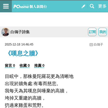
白鴿子詩集
訂閱
我的
2025-12-18 14:46:45
白鴿子
《嘆息之牆》
留言 0
收藏 0
推薦 0
目眩中，那株曼陀羅花更為清晰地
出現於牆角處:有毒而慈悲。
我每天為其嘆息與唾棄的高牆，
垮掉又重建的高牆，
扔過來雞蛋和荒野。