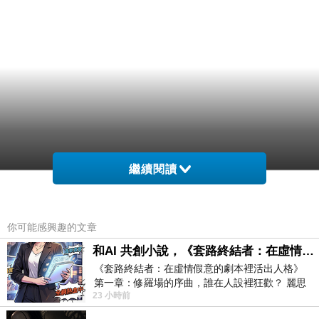
繼續閱讀
你可能感興趣的文章
和AI 共創小說，《套路終結者：在虛情假意的劇本裡活出人格》
《套路終結者：在虛情假意的劇本裡活出人格》
第一章：修羅場的序曲，誰在人設裡狂歡？ 麗思
23 小時前
卡爾頓酒店的總統套房內，燈光昏