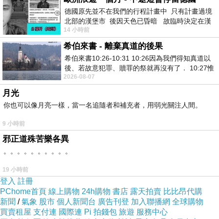
德國原先並不在我們的行程計畫中 只有計畫過境
北部的漢堡市 後因天色已昏暗 故臨時決定在漢
14 小時前
堡市吃晚餐和過夜
希伯來書 - 離棄真道的後果
希伯來書10:26-10:31 10:26因為我們得知真道以
後、若故意犯罪、贖罪的祭就再沒有了． 10:27惟
2026-08-07
有戰懼等候審判和那燒滅眾敵人的烈火
月光
你也可以像月亮一樣，當一名追隨者和補充者，用弱光關注人間。
9 小時前
邪正道殊苦樂各異
。。。。。。。。。。
19 小時前
登入
註冊
PChome首頁
線上購物
24h購物
書店
露天拍賣
比比昂代購
新聞
/
氣象
股市
個人新聞台
廣告刊登
加入聯播網
全球購物
買賣租屋
支付連
國際連
Pi 拍錢包
旅遊
服務中心