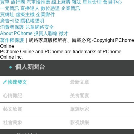
買車
旅行團
汽車險推薦
線上麻將
雜誌
星座命理
會員中心
一元簡訊
直播達人
數位憑證
企業簡訊
買網址
虛擬主機
企業郵件
廣告刊登
隱私權聲明
消費者保護
兒童網路安全
About PChome
投資人聯絡
徵才
著作權保護
｜網路家庭版權所有、轉載必究
‧Copyright PChome
Online
PChome Online and PChome are trademarks of PChome
Online Inc.
個人新聞台
快速發文
最新文章
心情雜記
美食饗宴
藝文欣賞
旅遊玩家
社會萬象
影視娛樂