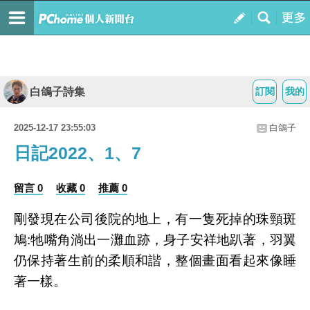
白鴿子詩集
訂閱
我的
2025-12-17 23:55:03
白鴿子
日記2022、1、7
留言 0
收藏 0
推薦 0
剛發現在公司後院的地上，有一隻死掉的珠頸斑
鳩:牠嘴角淌出一灘血跡，身子安祥地趴著，羽翼
仍保持著生前的柔順和諧，整個畫面看起來像睡
著一樣。