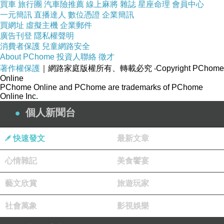
買車
旅行團
汽車險推薦
線上麻將
雜誌
星座命理
會員中心
一元簡訊
直播達人
數位憑證
企業簡訊
買網址
虛擬主機
企業郵件
廣告刊登
隱私權聲明
消費者保護
兒童網路安全
About PChome
投資人聯絡
徵才
著作權保護
｜網路家庭版權所有、轉載必究
‧Copyright PChome
Online
PChome Online and PChome are trademarks of PChome
Online Inc.
個人新聞台
快速發文
最新文章
心情雜記
美食饗宴
藝文欣賞
旅遊玩家
社會萬象
影視娛樂