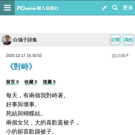
白鴿子詩集
訂閱
我的
2025-12-17 16:30:52
白鴿子
《對峙》
留言 0
收藏 0
推薦 0
每天，有兩個我對峙著。
好事與壞事。
死結與蝴蝶結。
兩個女兒，大的喜歡蓋被子，
小的卻喜歡踢被子。