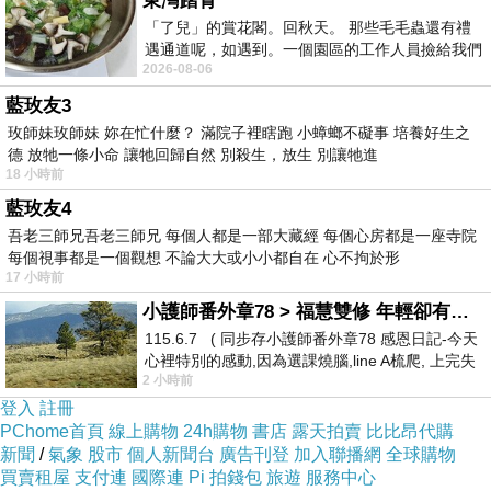
東灣踏青
「了兒」的賞花閣。回秋天。 那些毛毛蟲還有禮
遇通道呢，如遇到。一個園區的工作人員撿給我們
2026-08-06
細賞。
藍玫友3
玫師妹玫師妹 妳在忙什麼？ 滿院子裡瞎跑 小蟑螂不礙事 培養好生之
德 放牠一條小命 讓牠回歸自然 別殺生，放生 別讓牠進
18 小時前
藍玫友4
吾老三師兄吾老三師兄 每個人都是一部大藏經 每個心房都是一座寺院
每個視事都是一個觀想 不論大大或小小都自在 心不拘於形
17 小時前
小護師番外章78 > 福慧雙修 年輕卻有個老靈魂 ㄑ金剛經〉podcast
115.6.7 ( 同步存小護師番外章78 感恩日記-今天
心裡特別的感動,因為選課燒腦,line A梳爬, 上完失
2 小時前
智課的她,特來傾
登入
註冊
PChome首頁
線上購物
24h購物
書店
露天拍賣
比比昂代購
新聞
/
氣象
股市
個人新聞台
廣告刊登
加入聯播網
全球購物
買賣租屋
支付連
國際連
Pi 拍錢包
旅遊
服務中心