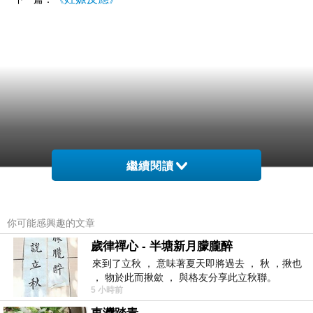
繼續閱讀
你可能感興趣的文章
歲律禪心 - 半塘新月朦朧醉
來到了立秋 ， 意味著夏天即將過去 ， 秋 ，揪也
， 物於此而揪歛 ， 與格友分享此立秋聯。
5 小時前