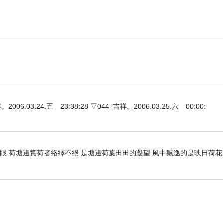
3.24.五 23:38:28 ▽044_吉祥。2006.03.25.六 00:00:
開眼 荷塘邊賞荷者絡繹不絕 是塘邊荷葉田田的凝望 風中飄逸的是映日荷
只是想讓那道光，