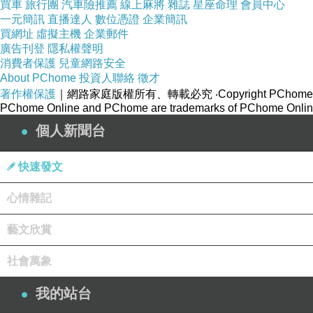
買車
旅行團
汽車險推薦
線上麻將
雜誌
星座命理
會員中心
一元簡訊
直播達人
數位憑證
企業簡訊
我的日子依然繼續
，努力工作
，她欠鄰居的錢
，
買網址
虛擬主機
企業郵件
廣告刊登
隱私權聲明
消費者保護
兒童網路安全
我依舊要還
，她結束了她的一切
，但這一切我還是要撐著
，
About PChome
投資人聯絡
徵才
著作權保護
｜網路家庭版權所有、轉載必究
‧Copyright PChome
PChome Online and PChome are trademarks of PChome Online
但是也終於能看到一個盡頭
，而不是沒完沒了
。
個人新聞台
快速發文
心情雜記
藝文欣賞
社會萬象
我的站台