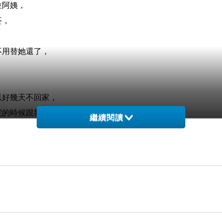
位阿姨，
菸，
，
不用替她還了，
以好幾天不回家，
院的時候跟我說的，
繼續閱讀
點不孝，