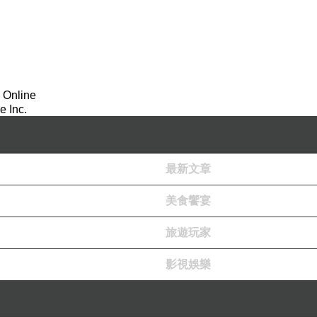
 Online
 Inc.
最新文章
美食饗宴
旅遊玩家
影視娛樂