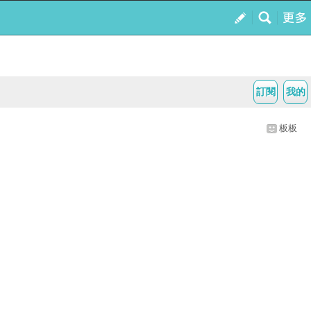
訂閱
我的
板板