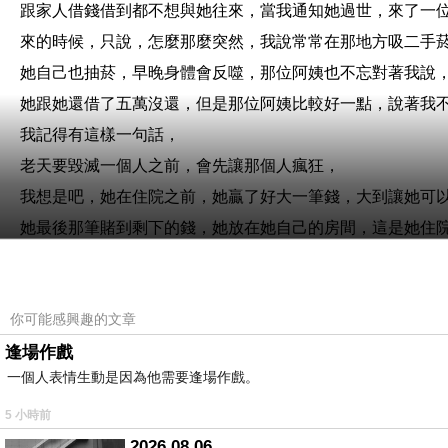
跟家人借錢借到都不想與她往來，當我通知她過世，來了一
來的時候，只說，怎麼那麼突然，我說常常在那地方吸二手
她自己也抽菸，早晚身體會反噬，那位阿姨也不忘對著我說
她跟她還借了五萬沒還，但是那位阿姨比較好一點，說著我
我記得有這樣一句話，
老天要毀滅一個人之前，會先讓那個人瘋狂，
我想是吧，她在住院之前，她贏了好大一筆錢，大到讓她可
她最後那筆賭到剩下的錢，她放在她自己的房間，這是她住
還荒唐的跟我說，那些錢不能動，等她出院她要用，
該說什麼呢?
你可能感興趣的文章
一切都結束了，那筆錢，也全都用在她自己身上了，
逢場作戲
也許那男人，也在肖想她那筆吧!
一個人表情生動是因為他需要逢場作戲。
但一切都沒有了，也結束了，也許我說的有點冷淡，甚至有
但是這一切，我也做到足了，我也很難過，
5 小時前
沒有哭，也不代表我不難過，有時我在想，
2026.08.06