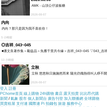
AMK - 山頂公仔波板糖
人這一生，最後留下的，不是錢，不是誰對誰錯，
2026-08-07
而是那一瞬間，願不願意被原諒。
内向
内向？那只是因为我不喜欢你！
我沒有特別去怪她，也沒有特別去懷念，
5 小時前
只是覺得，終於都安靜了。
◎吉祥_043~045
電話不會再有她打來要錢，像個無底洞，
■潘文良著作集＞勵益品＞魚雁千里共今緣＞吉祥_043~045 ▽043_吉祥。2006.0
也不會因她又去借高貸
，而
有人打電話來威脅我，
13 小時前
要我幫她還錢，
立秋
那間屋子，也終於回家時候
，
不用再聞到
菸
味。
立秋 悠悠秋日施施然而來 陽光仍熾熱得叫人睜不
回家收拾她的屋子時候，我在她房間點了盞燈，不為祈福，
2026-08-07
在夜裡，也能照見一個名字的結束。
登入
註冊
PChome首頁
線上購物
24h購物
書店
露天拍賣
比比昂代購
我想，這樣就夠了。
新聞
/
氣象
股市
個人新聞台
廣告刊登
加入聯播網
全球購物
買賣租屋
支付連
國際連
Pi 拍錢包
旅遊
服務中心