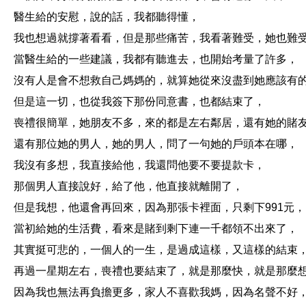
醫生給的安慰，說的話，我都聽得懂，
我也想過就撐著看看，但是那些痛苦，我看著難受，她也難
當醫生給的一些建議，我都有聽進去，也開始考量了許多，
沒有人是會不想救自己媽媽的，就算她從來沒盡到她應該有
但是這一切，也從我簽下那份同意書，也都結束了，
喪禮很簡單，她朋友不多，來的都是左右鄰居，還有她的賭
還有那位她的男人，她的男人，問了一句她的戶頭本在哪，
我沒有多想，我直接給他，我還問他要不要提款卡，
那個男人直接說好，給了他，他直接就離開了，
但是我想，他還會再回來，因為那張卡裡面，只剩下991元，
當初給她的生活費，看來是賭到剩下連一千都領不出來了，
其實挺可悲的，一個人的一生，是過成這樣，又這樣的結束
再過一星期左右，喪禮也要結束了，就是那麼快，就是那麼
因為我也無法再負擔更多，家人不喜歡我媽，因為名聲不好