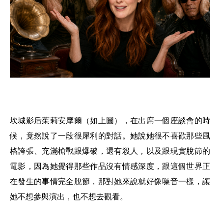
坎城影后
茱莉安摩爾
（如上圖），在出席一個座談會的時
候，竟然說了一段很犀利的對話。她說她很不喜歡那些風
格誇張、充滿槍戰跟爆破，還有殺人，以及跟現實脫節的
電影，因為她覺得那些作品沒有情感深度，跟這個世界正
在發生的事情完全脫節，那對她來說就好像噪音一樣，讓
她不想參與演出，也不想去觀看。