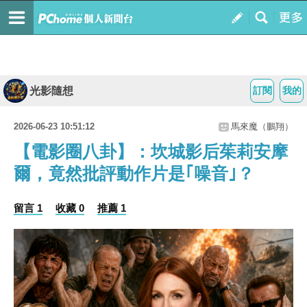
光影隨想
訂閱
我的
2026-06-23 10:51:12
馬來魔（鵬翔）
【電影圈八卦】：坎城影后茱莉安摩
爾，竟然批評動作片是｢噪音｣？
留言 1
收藏 0
推薦 1