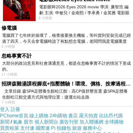
好了，不能說這些電影都是噪音，不然喜歡這些電影的人
電影眼眸2026 Eyes 2026 movie 導演: 廉智浩 編
就會有一種無緣無故被你罵的感覺，因為我看我喜歡的電
劇 主演: 申敏兒 / 金南熙 / 李承勇 / 金英雅 電影眼
影，我也沒得罪你呀！
8 小時前
眸2026描述攝影師徐珍因遺
修電腦
電腦買了七年終於操壞了，檢查後要換主機板，等叫貨到安裝完成已經
不過也有網友覺得，只要有地位，就有話語權，講話要這
過了四天，今天去拿電腦時說了有點想念電腦，老闆問我是電腦重度
麼驕傲的前提，就是你要先有那個地位！
6 小時前
忽略事實不計
大部分的政治意見和社會溝通意見，都是在忽略事實不計的情況下形成
其實這種太偏激的言論，最近在電影圈裡面不斷的發生，
的。
像是之前另外一個有名的演員，就是演過《沙丘》的那個
17 小時前
很帥的演員，叫做
提摩西夏勒梅
（如下圖），大家都叫他
招牌森雞湯課程腳底+指壓體驗！環境、價格、按摩過程全紀錄，森SPA足體養生館松江館最新價格表
文章目錄 森SPA足體養生館松江館：高CP值舒壓首選 森SPA足體養
｢甜茶｣，他竟然公開說｢沒人在乎芭蕾舞跟歌劇｣，結果引
生館松江館交通方式與地理位置：捷運出站走路
發網友和媒體一陣痛罵，結果這個｢甜茶｣就直接變｢苦
7 小時前
登入
註冊
茶｣。
PChome首頁
線上購物
24h購物
書店
露天拍賣
比比昂代購
新聞
/
氣象
股市
個人新聞台
廣告刊登
加入聯播網
全球購物
買賣租屋
支付連
國際連
Pi 拍錢包
旅遊
服務中心
當然不是規定說他一定要喜歡芭蕾舞跟歌劇，但是他不喜