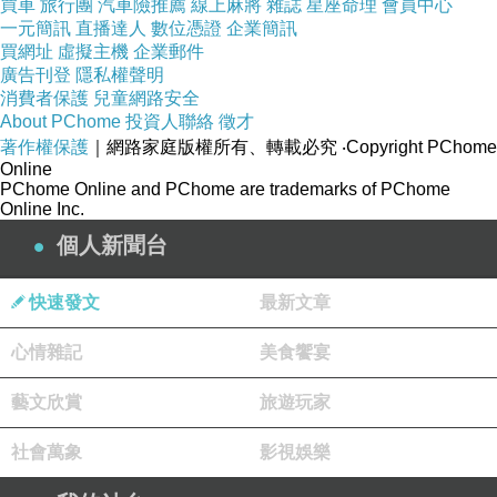
買車
旅行團
汽車險推薦
線上麻將
雜誌
星座命理
會員中心
歡的話，就說他自己不喜歡就可以了嘛！何必說｢沒人在
一元簡訊
直播達人
數位憑證
企業簡訊
買網址
虛擬主機
企業郵件
乎｣呢？他自己可以不在乎，可是難道其他人不可以在乎
廣告刊登
隱私權聲明
嗎？你不要說你是講話比較直，也不要說你是｢做自己｣，
消費者保護
兒童網路安全
About PChome
投資人聯絡
徵才
蔡康永就有講過：｢做自己｣跟｢沒禮貌｣就只有一線之隔
著作權保護
｜網路家庭版權所有、轉載必究
‧Copyright PChome
啊！
Online
PChome Online and PChome are trademarks of PChome
Online Inc.
你覺得這些好萊塢名人是｢做自己｣，還是｢沒禮貌｣呢？
個人新聞台
快速發文
最新文章
心情雜記
美食饗宴
◎本文由我的Podcast節目《電影圈什麼》的節目內容擷取
而來，完整節目內容如下，歡迎收聽：
藝文欣賞
旅遊玩家
社會萬象
影視娛樂
https://open.firstory.me/story/cmpdhzo8i00rm01us1xl7bk1r