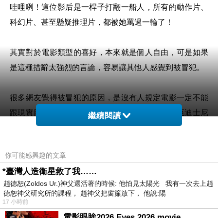
哇哩咧！這位影后是一桿子打翻一船人，所有的動作片、
科幻片、甚至懸疑推理片，都被她罵過一輪了！
其實對於電影類型的喜好，本來就是個人自由，可是如果
是這種措辭太強烈的言論，容易讓其他人感覺到被冒犯。
很多網友覺得被冒犯的原因，是沒有人規定電影一定不能
跟現實脫節，不然那些奇幻電影、科幻電影，甚至迪士尼
繼續閱讀
的電影，在她的標準裡面，不就變成完全不能存在了嗎？
你可能感興趣的文章
如果說她不喜歡打打殺殺的電影，其實我可以理解，因為
*臺灣人造衛星救了我……
很多女生都不喜歡這種電影，但是男生普遍來講都蠻喜歡
趙德恕(Zoldos Ur.)神父還活著的時候: 他怕見太陽光 我有一次去上趙
的！這就是不同的性別、不同的族群、不同的喜好，會選
德恕神父研究所的課程， 趙神父把窗簾放下， 他說:陽
17 小時前
擇不同的電影類型。那如果你不喜歡的話，你就不要看就
電影眼眸2026 Eyes 2026 movie