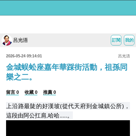
呂光浯
訂閱
我的
2026-05-24 09:14:01
呂光浯
金城蜈蚣座嘉年華踩街活動，祖孫同
樂之二。
留言 0
收藏 0
推薦 0
上沿路最陡的好漢坡(從代天府到金城鎮公所)，
這段由阿公扛肩,哈哈.....。