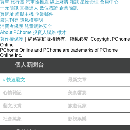
買車
旅行團
汽車險推薦
線上麻將
雜誌
星座命理
會員中心
一元簡訊
直播達人
數位憑證
企業簡訊
買網址
虛擬主機
企業郵件
廣告刊登
隱私權聲明
消費者保護
兒童網路安全
About PChome
投資人聯絡
徵才
著作權保護
｜網路家庭版權所有、轉載必究
‧Copyright PChome
Online
PChome Online and PChome are trademarks of PChome
Online Inc.
個人新聞台
快速發文
最新文章
心情雜記
美食饗宴
藝文欣賞
旅遊玩家
社會萬象
影視娛樂