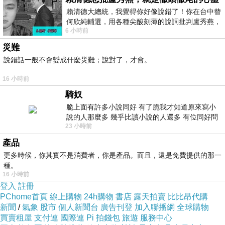
賴清德大總統，我覺得你好像說錯了！你在台中替
何欣純輔選，用各種尖酸刻薄的說詞批判盧秀燕，
6 小時前
罵她施政滿意度輸給陳其邁，甚至還說盧
災難
說錯話一般不會變成什麼災難；說對了，才會。
16 小時前
騎奴
脆上面有許多小說同好 有了脆我才知道原來寫小
說的人那麼多 幾乎比讀小說的人還多 有位同好問
23 小時前
了一個問題 她說為什麼高中文學獎的
產品
更多時候，你其實不是消費者，你是產品。而且，還是免費提供的那一
種。
16 小時前
登入
註冊
PChome首頁
線上購物
24h購物
書店
露天拍賣
比比昂代購
新聞
/
氣象
股市
個人新聞台
廣告刊登
加入聯播網
全球購物
買賣租屋
支付連
國際連
Pi 拍錢包
旅遊
服務中心