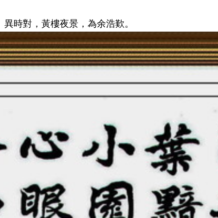
。異時對，黃樓夜景，為余浩歎。