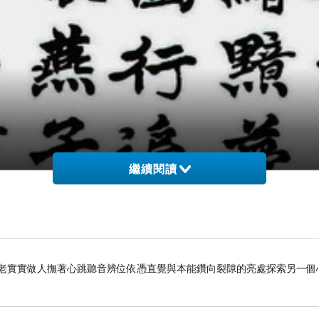
繼續閱讀
老老實實做人撫著心跳聽音辨位依憑直覺與本能鑽向裂隙的亮處探索另一個