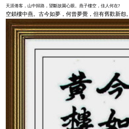
天涯倦客，山中歸路，望斷故園心眼。燕子樓空，佳人何在?
空鎖樓中燕。古今如夢，何曾夢覺，但有舊歡新怨