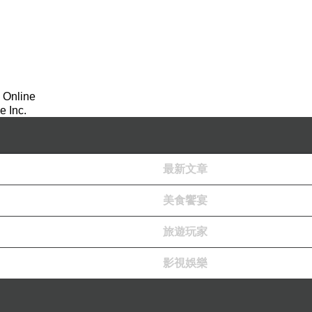
 Online
 Inc.
最新文章
美食饗宴
旅遊玩家
影視娛樂