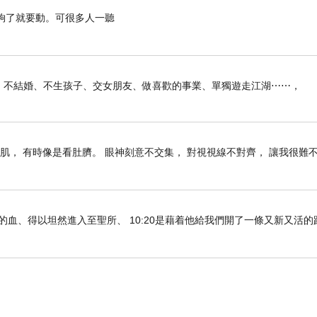
了就要動。可很多人一聽
俠生活：不結婚、不生孩子、交女朋友、做喜歡的事業、單獨遊走江湖⋯⋯，
肌， 有時像是看肚臍。 眼神刻意不交集， 對視視線不對齊， 讓我很難
們既因耶穌的血、得以坦然進入至聖所、 10:20是藉着他給我們開了一條又新又活