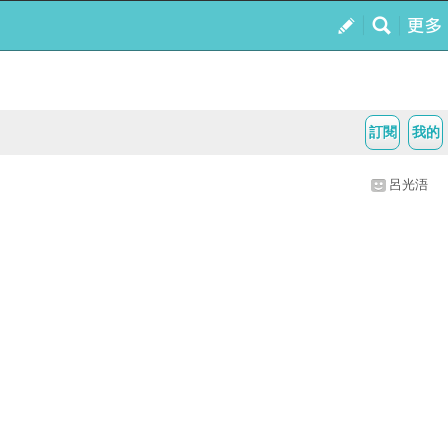
訂閱
我的
呂光浯