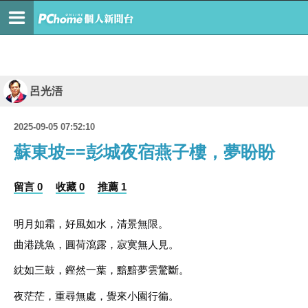
呂光浯
2025-09-05 07:52:10
蘇東坡==彭城夜宿燕子樓，夢盼盼
留言 0
收藏 0
推薦 1
明月如霜，好風如水，清景無限。
曲港跳魚，圓荷瀉露，寂寞無人見。
紞如三鼓，鏗然一葉，黯黯夢雲驚斷。
夜茫茫，重尋無處，覺來小園行徧。