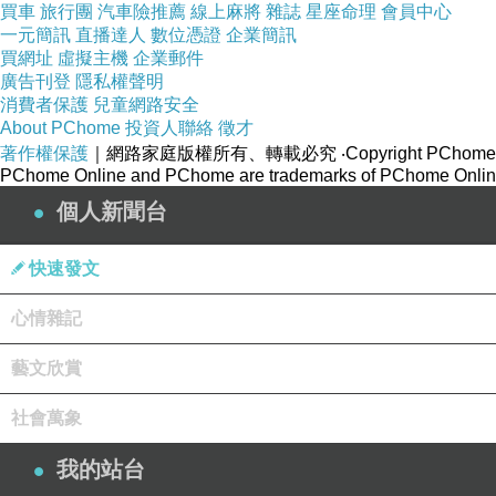
買車
旅行團
汽車險推薦
線上麻將
雜誌
星座命理
會員中心
一元簡訊
直播達人
數位憑證
企業簡訊
買網址
虛擬主機
企業郵件
廣告刊登
隱私權聲明
消費者保護
兒童網路安全
About PChome
投資人聯絡
徵才
著作權保護
｜網路家庭版權所有、轉載必究
‧Copyright PChome
PChome Online and PChome are trademarks of PChome Online
個人新聞台
快速發文
心情雜記
藝文欣賞
社會萬象
我的站台