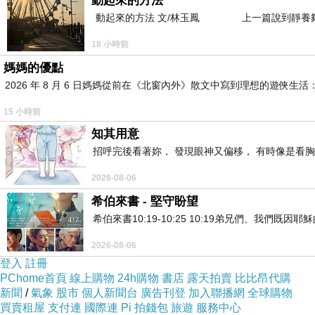
動起來的方法
動起來的方法 文/林玉鳳 上一篇說到靜養夠
18 小時前
媽媽的優點
2026 年 8 月 6 日媽媽從前在《北窗內外》散文中寫到理想的遊
15 小時前
知其用意
招呼完後看著妳， 發現眼神又偏移， 有時像是看胸
2026-08-06
希伯來書 - 堅守盼望
希伯來書10:19-10:25 10:19弟兄們、我
2026-08-06
登入
註冊
PChome首頁
線上購物
24h購物
書店
露天拍賣
比比昂代購
新聞
/
氣象
股市
個人新聞台
廣告刊登
加入聯播網
全球購物
買賣租屋
支付連
國際連
Pi 拍錢包
旅遊
服務中心