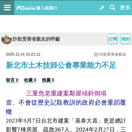
詐欺受害者親友的呼籲
訂閱
我的
2025-11-14 10:21:12
詐欺受害者親友
新北市土木技師公會專業能力不足
留言 0
收藏 0
推薦 0
三重危老重建案鄰屋傾斜倒塌
壹、不會從歷史記取教訓的政府必會重蹈覆
轍
2023
年
9
月
7
日
台北市建案「基泰大直」更是總計
影響
7
棟房屋、疏散
367
人。
2024
年
2
月
27
日
，三