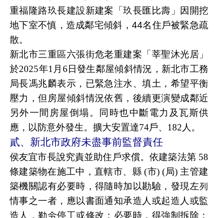
重福隆路玖長建設新建案「玖長匯比壽」因開挖
地下室不慎，造成鄰宅傾斜，
44
名住戶被緊急疏
散。
新北市三重區六張街危老重建案「莘聖沐光居」
於
2025
年
1
月
6
日
發生鄰屋傾斜情況，新北市工務
局長馮兆麟表示，已緊急注水、填土，希望平衡
壓力，但房屋傾斜情況依舊，後續更演變成鄰近
另外一間房屋倒塌。同時也中斷電力及瓦斯供
應，以防意外發生。擴大安置達
74
戶、
182
人。
貳、新北市政府未盡事前監督責任
侯友宜市長說究責並助住戶求償。依建築法第
58
條建築物在施工中，直轄市、縣
(
市
) (
局
)
主管建
築機關認有必要時，得隨時加以勘驗，發現左列
情事之一者，應以書面通知承造人或起造人或監
造人，勒令停工或修改；必要時，得強制拆除：