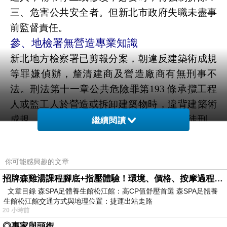
三、危害公共安全者。但新北市政府失職未盡事
前監督責任。
參、地檢署無營造專業知識
新北地方檢察署已剪報分案，朝違反建築術成規
等罪嫌偵辦，釐清建商及營造廠商有無刑事不
法。刑法第十一章公共危險罪第
193
條承攬工程
人或監工人於營造或拆卸建築物時，違背建築術
成規，致生公共危險者，處三年以下有期徒刑、
繼續閱讀
拘役或九萬元以下罰金。但地檢署不懂建築術成
規，無能力偵察營造問題。
你可能感興趣的文章
肆、新北市土木技師公會專業能力不足
招牌森雞湯課程腳底+指壓體驗！環境、價格、按摩過程全紀錄，森SPA足體養生館松江館最新價格表
新北市土木技師公會理事長賴建宏表示，房屋倒
文章目錄 森SPA足體養生館松江館：高CP值舒壓首選 森SPA足體養
塌的原因不排除與工地有直接關係。賴建宏說建
生館松江館交通方式與地理位置：捷運出站走路
築工地於
6
日上午就有明顯傾斜，建築物與地面
20 小時前
之間也龜裂。賴建宏說，建物倒塌原因到底是涉
◎專家與頭銜