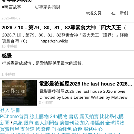
■寓言故事 ◎專家與頭銜
及地下室開挖工序，還是抽水、降水過程有無異
⊕潘文良 在「新創
常訊號，都是調查重點。公會與工務局在接獲通
2026-08-07
之谷」裡——
報之後，隨即就進行補挖、填沙、回填水泥等搶
2026.7.10，第79、80、81、82尊素食大神「四大天王（護界）」降臨寶島台灣（6）
救措施，但搶救效果仍不顯著。賴建宏解釋，
2026.7.10，第79、80、81、82尊素食神「四大天王（護界）」降臨
寶島台灣（6） https://zh.wikip
184
巷建築與
190
巷建築都是位於建案隔壁的建築
16 小時前
物，其中
190
巷建築物的傾斜程度十分明顯，因
感覺
此當時決定先對
190
巷建築物進行拆除。
190
巷傾
把感覺當成感情，是愛情關係里最大的誤解。
斜房屋進行拆除之際，沒想到
184
巷建築物就在
1 小時前
此時瞬間倒塌。
電影最後孤屋2026 the last house 2026 movie
電影最後孤屋2026 the last house 2026 movie
Directed by Louis Leterrier Written by Matthew
3 小時前
Robinson Starring Greta Lee Wa
登入
註冊
PChome首頁
線上購物
24h購物
書店
露天拍賣
比比昂代購
法官判決加載13多公噸的混凝土在花圃，將加速崩塌。
上一篇：
新聞
/
氣象
股市
個人新聞台
廣告刊登
加入聯播網
全球購物
蔣萬安市長縱容內政部同安大樓新違建玻璃壁體不拆
下一篇：
買賣租屋
支付連
國際連
Pi 拍錢包
旅遊
服務中心