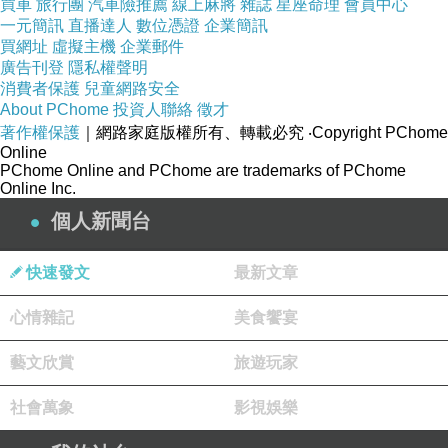
買車
旅行團
汽車險推薦
線上麻將
雜誌
星座命理
會員中心
一元簡訊
直播達人
數位憑證
企業簡訊
買網址
虛擬主機
企業郵件
廣告刊登
隱私權聲明
消費者保護
兒童網路安全
About PChome
投資人聯絡
徵才
著作權保護
｜網路家庭版權所有、轉載必究
‧Copyright PChome
Online
PChome Online and PChome are trademarks of PChome
Online Inc.
個人新聞台
快速發文
最新文章
心情雜記
美食饗宴
藝文欣賞
旅遊玩家
社會萬象
影視娛樂