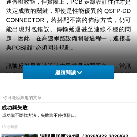
速傳輸效能，但實際上，PCB 走線設計往往才是
決定成敗的關鍵，即使是性能優異的 QSFP-DD
CONNECTOR，若搭配不當的佈線方式，仍可
能出現封包錯誤、傳輸延遲甚至連線不穩的問
題，因此，在高速網路設備開發過程中，連接器
與PCB設計必須同步規劃。
訊號反射是高速設計中最常見的問題之一，當訊
繼續閱讀
號在傳輸路徑中遇到阻抗不連續區域時，部分能
量會被反射回來源端，影響資料完整性，QSFP-
DD CONNECTOR 周圍的PCB走線若寬度變化
你可能感興趣的文章
過大，或過孔設計不當，就容易產生阻抗不匹配
成功與失敗
現象，對於 400G 以上的應用而言，即使是極小
成功靠不斷找方法，失敗靠不停找藉口。
的阻抗偏差，也可能造成明顯影響。
19 小時前
週間農居第284週（2026/6/23-2026/6/24) 夏至 金黃稻浪洋溢豐收喜悅