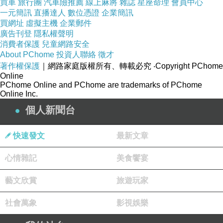
買車
旅行團
汽車險推薦
線上麻將
雜誌
星座命理
會員中心
散熱也是高速設計的重要課題，當傳輸速率提
一元簡訊
直播達人
數位憑證
企業簡訊
高，模組與連接器周圍的熱量也會增加，如果熱
買網址
虛擬主機
企業郵件
廣告刊登
隱私權聲明
能無法有效排出，可能導致訊號品質下降甚至影
消費者保護
兒童網路安全
響設備壽命，因此許多設備製造商會搭配專用散
About PChome
投資人聯絡
徵才
熱結構，例如 QSFP14 HEAT SINK台灣 市場上
著作權保護
｜網路家庭版權所有、轉載必究
‧Copyright PChome
Online
常見的客製化散熱方案，以協助設備在高負載環
PChome Online and PChome are trademarks of PChome
境下維持穩定運作。
Online Inc.
個人新聞台
在PCB設計實務中，過孔數量過多也是常見禁忌
快速發文
最新文章
之一，每增加一個過孔，訊號就多一次阻抗變化
機會，高速訊號經過多層板切換時，容易產生額
心情雜記
美食饗宴
外損耗，因此許多工程團隊會盡量縮短 QSFP-
藝文欣賞
旅遊玩家
DD CONNECTOR 到交換晶片之間的路徑，減
少過孔與轉折數量，藉此提升訊號完整性。
社會萬象
影視娛樂