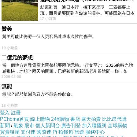
另一個常見問題是串擾，由於高速差分訊號彼此
結束亂買一通日本行，接下來星期一三四都要上
距離很近，如果線路間隔不足，就可能互相干
班，而且還要開到有點遠的員林。可能因為在日本
17 小時前
花不少錢，星期一出門上班時，心裡沒有一
擾，工程師在規劃 QSFP-DD CONNECTOR 周
贊美
邊走線時，通常會嚴格控制差分對之間的距離，
贊美可能比侮辱一個人更容易造成永久性的傷害。
並避免過度彎折或不必要的線路交叉，良好的走
線設計不僅能降低干擾，也有助於維持訊號同步
19 小時前
性。
二億元的夢想
當一個地方連雜貨店老闆都想要兩億元時。 行文至此，2026的時光體
感飛快，才想了兩天的問題，已經被新的新聞趕過 跟陰間一樣，某
除了電氣特性，機械結構同樣不可忽視，像
2026-08-08
QSFP14 SPRING 這類彈性固定元件，雖然看起
無能
來只是輔助結構，但在高速模組應用中卻相當重
無能？那只是因為對方不能與你配合。
要，它能協助模組維持穩定接觸壓力，減少震動
18 小時前
或插拔造成的接觸不良問題，進一步提升整體傳
登入
註冊
PChome首頁
線上購物
24h購物
書店
露天拍賣
比比昂代購
輸穩定性。
新聞
/
氣象
股市
個人新聞台
廣告刊登
加入聯播網
全球購物
買賣租屋
支付連
國際連
Pi 拍錢包
旅遊
服務中心