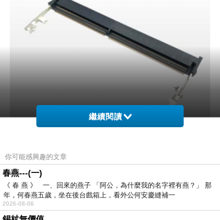
繼續閱讀
尤其在 DDR4 與 DDR5 高頻環境下，訊號完整
性變得格外重要，像常見的 DDR4 SO-DIMM
你可能感興趣的文章
SOCKET，內部其實包含大量精密接點，每個腳
春燕---(一)
位都對應不同的電源、接地與資料訊號，當筆電
《 春 燕 》 一、回來的燕子 「阿公，為什麼我的名字裡有燕？」 那
年，何春燕五歲，坐在後台戲箱上，看外公何安慶縫補一
同時安裝兩條大容量記憶體時，訊號同步要求會
2026-08-06
比低容量配置更高，只要其中一個接點出現微小
錫杖無價值