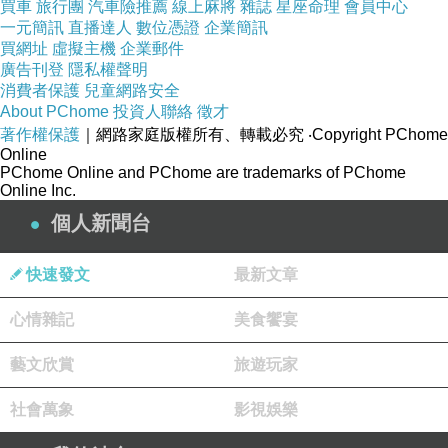
買車
旅行團
汽車險推薦
線上麻將
雜誌
星座命理
會員中心
負載資料時，任何不穩定都可能造成錯誤。
一元簡訊
直播達人
數位憑證
企業簡訊
買網址
虛擬主機
企業郵件
廣告刊登
隱私權聲明
市場上不同品牌的筆電，其實也存在連接器等級
消費者保護
兒童網路安全
差異，有些高階機種會選用耐用度更高的 DDR4
About PChome
投資人聯絡
徵才
SO-DIMM SOCKET，因為商務與工作站用戶對
著作權保護
｜網路家庭版權所有、轉載必究
‧Copyright PChome
Online
穩定性的要求遠高於一般文書使用，這也是為什
PChome Online and PChome are trademarks of PChome
Online Inc.
麼有些筆電雖然規格相近，但長時間高負載使用
個人新聞台
的穩定表現卻差很多。
快速發文
最新文章
價格也是很多人會考慮的問題，不少維修與採購
人員在比較 DDR4 SODIMM SOCKET價錢 時，
心情雜記
美食饗宴
容易只看單價差異，但實際上，便宜與高品質之
藝文欣賞
旅遊玩家
間的差距，往往體現在耐用度與穩定性，對設備
廠商而言，若因連接器品質不佳導致後續維修率
社會萬象
影視娛樂
提升，長期成本反而更高。