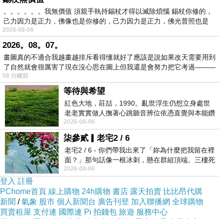
偏差，就可能導致整體系統不穩。
。。。。。。我無價值 須親手執持錫杖才得以滅除煩惱 錫杖你修的，
己力因力是正力，佛像也是你修的，己力因力是正力，佛光普照也是
2026-08-06
這也是為什麼高品質 SO-DIMM CONNECTOR
2026。08。07。
通常會使用更好的金屬材料與鍍層，好的接點能
畫圖真的不適合我越畫越排斥看得懂就好了應該是說如果改天需要用到
降低電阻與氧化問題，長時間使用後依然維持穩
了自然就會很厲害了現在沒心思在圖上但我還是會努力把它考過———
58 分鐘前
定導通，反過來說，品質較差的連接器在高負載
等待與希望
環境下，可能因熱脹冷縮或接觸壓力不足而產生
紅色大地，莊喆，1990。亂世浮生仍想立身處世
訊號問題，這種狀況在升級大容量記憶體後特別
老老實實做人撫著心跳聽音辨位依憑直覺與本能鑽
容易被放大。
2026-08-06
向裂隙的亮處探索另一個心聲另一個共鳴的
柒參貳▎老宅2 / 6
老宅2 / 6 - 你們帶我出來了「妳為什麼把我留在裡
除了訊號品質，固定結構也很重要，筆電空間有
面？」那句話像一根冰刺，懸在群組頂端。三樓死
限，記憶體通常以傾斜方式插入，再壓平固定，
2026-08-06
死盯著照片裡的人。那個人確實站在
登入
SO-DIMM CONNECTOR 若卡扣強度不足，長
註冊
PChome首頁
線上購物
24h購物
書店
露天拍賣
比比昂代購
期攜帶移動後，記憶體可能產生微幅鬆動，對一
新聞
/
氣象
股市
個人新聞台
廣告刊登
加入聯播網
全球購物
般容量來說可能不明顯，但當系統運行 64GB 高
買賣租屋
支付連
國際連
Pi 拍錢包
旅遊
服務中心