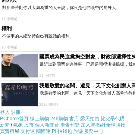
局外人
對那些苦勸你以大局為重的人來說，你只是他們眼中的局外人。
17 小時前
權利
不做事的人總堅持自己有說話的權利。
16 小時前
國票成為民進黨掏空對象，財政部選擇性
最近談到國票金這件事，已經是鬧得沸沸揚揚，我
11 小時前
我最敬愛的老闆、遠見．天下文化創辦人
我最敬愛的老闆、遠見．天下文化創辦人高希均教授 遠見
2026-08-07
登入
註冊
PChome首頁
線上購物
24h購物
書店
露天拍賣
比比昂代購
新聞
/
氣象
股市
個人新聞台
廣告刊登
加入聯播網
全球購物
買賣租屋
支付連
國際連
Pi 拍錢包
旅遊
服務中心