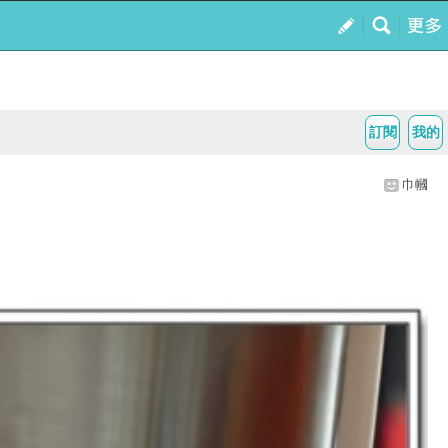
訂閱
我的
巾幗