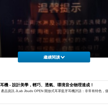
繼續閱讀
耳罩藍牙耳機 - 設計美學，輕巧、透氣、環境音全物理達成！
耳機 產品資訊 JLab Jbuds OPEN 開放式耳罩藍牙耳機評語：非常有特色