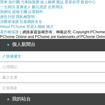
買車
旅行團
汽車險推薦
線上麻將
雜誌
星座命理
會員中心
一元簡訊
直播達人
數位憑證
企業簡訊
買網址
虛擬主機
企業郵件
廣告刊登
隱私權聲明
消費者保護
兒童網路安全
About PChome
投資人聯絡
徵才
著作權保護
｜網路家庭版權所有、轉載必究
‧Copyright PChome
PChome Online and PChome are trademarks of PChome Online
個人新聞台
快速發文
心情雜記
藝文欣賞
社會萬象
我的站台