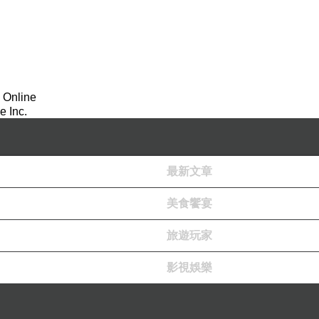
 Online
 Inc.
最新文章
美食饗宴
老公是個很重視養身的人~~
旅遊玩家
常常喝的健康食品就是【無糖豆漿】
影視娛樂
不是在市場買新鮮豆漿，
就是買超市罐裝豆漿