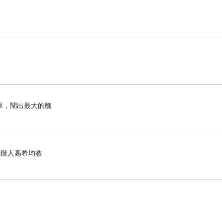
庫，鬧出最大的醜
化創辦人高希均教