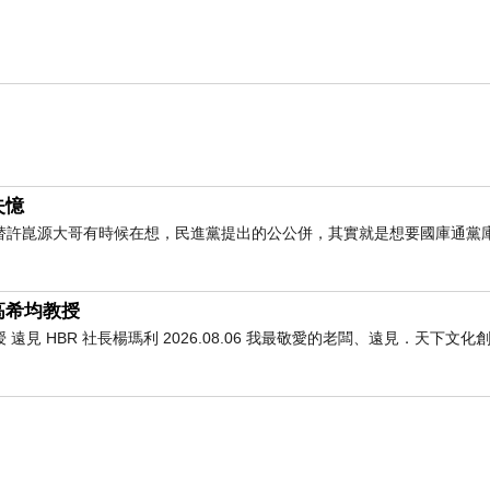
失憶
替許崑源大哥有時候在想，民進黨提出的公公併，其實就是想要國庫通黨
高希均教授
 HBR 社長楊瑪利 2026.08.06 我最敬愛的老闆、遠見．天下文