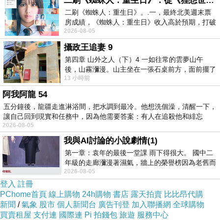
二刷《蜘蛛人：重生日》：從《狸想世界》到《怪奇物語》
二刷《蜘蛛人：重生日》。.一，最終北美週末票
常常可以看到
房成績，《蜘蛛人：重生日》收入高於預期，打破
這個公園有清潔人員
2026-08-05
《復仇者聯盟：終局之戰》記錄，成為
不是割草，就是鋪路
攝政王追妻 9
第四章 山外之人（下）4 一如往常的雲夢山午
後，山霧瀰漫。山主坐在一張石桌前方，面前擺了
13 小時前
一盤未下完的棋盤，還有一壺茶與兩只冒
阿我阿龍 54
五分鐘後，龍疆走進淋浴間，把水調到最冷。他想洗個澡，清醒一下，
讓自己回到現實和任務中，因為他需要答案：有人在追殺他和緋忘
2026-08-05
我與AI討論的小說劇情(1)
第一章：袁年的最後一堂課 雨下得很大。 國中二
年級的走廊瀰漫著濕氣，牆上的榮譽榜因為老舊而
2026-08-05
微微捲起。 堯禹舜站在辦公室外，手
登入
註冊
PChome首頁
線上購物
24h購物
書店
露天拍賣
比比昂代購
新聞
/
氣象
股市
個人新聞台
廣告刊登
加入聯播網
全球購物
買賣租屋
支付連
國際連
Pi 拍錢包
旅遊
服務中心