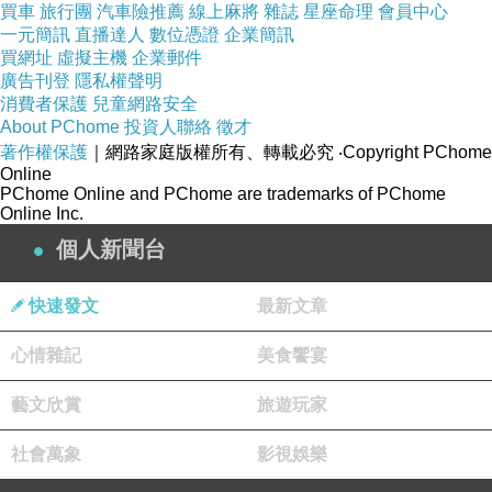
買車
旅行團
汽車險推薦
線上麻將
雜誌
星座命理
會員中心
夏日，
一元簡訊
直播達人
數位憑證
企業簡訊
頂著炙熱的陽光
買網址
虛擬主機
企業郵件
廣告刊登
隱私權聲明
冬日，
消費者保護
兒童網路安全
迎著寒冷的冽風
About PChome
投資人聯絡
徵才
著作權保護
｜網路家庭版權所有、轉載必究
‧Copyright PChome
定期的維護公園整潔
Online
PChome Online and PChome are trademarks of PChome
Online Inc.
個人新聞台
快速發文
最新文章
心情雜記
美食饗宴
藝文欣賞
旅遊玩家
社會萬象
影視娛樂