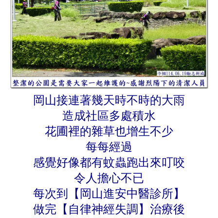
岡山接連著幾天時不時的大雨
造成社區多處積水
花圃裡的雜草也增生不少
每每經過
感覺好像都有蚊蟲跑出來叮咬
令人擔心不已
每次到【岡山進安中醫診所】
做完【自律神經失調】治療後