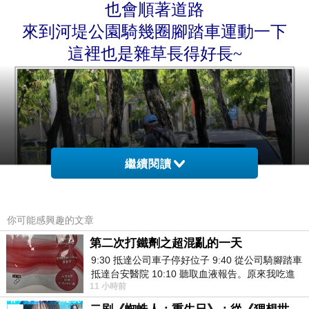
也會順著道路
來到河堤公園騎幾圈腳踏車運動一下
這裡也是雜草長得好長~
繼續閱讀
你可能感興趣的文章
第二次打鐵劑之超混亂的一天
9:30 抵達公司車子停好位子 9:40 從公司騎腳踏車
抵達台安醫院 10:10 聽取血液報告。原來我吃進
11 小時前
去的 B12 彌可保並非沒有吸收而是超
但是