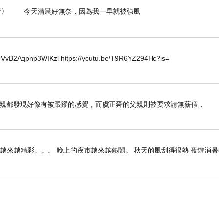
- 〈白海豚未到強風先行〉 今天清晨好無奈，因為我一早就被強風
後來，群組一位學姐，
找出這篇報導的連結，有版權，
所以 只能在自己姐妹的社團分享，
2Aqpnp3WIKzl https://youtu.be/T9R6YZ294Hc?is=
也不算是（圖利）版權的罪證😅
母親都發現好像有被跟蹤的感覺，而虞正舜的父親則被要求請無薪假，
雄越來越精彩。。。 晚上的夜市越來越熱鬧。 秋天的風刮得很熱 夜遊消