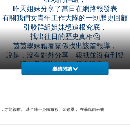
昨天姐妹分享了當日在網路報發表
有關我們女青年工作大隊的一則歷史回顧
引發群組姐妹想追根究底，
找出往日的歷史真相🤔
茵茵學妹藉著關係找出該篇報導，
說是，沒有對外分享，報紙並沒有刊登
現在是網路時代，很多訊息，
繼續閱讀
已經不再是由印刷的報紙得知，
兩者並不相通 很多人也不太清楚，
網路報紙也是需要付費的，
不過，我從未實施過，
因為，很久都沒看報的習慣了，
，才能親嚐。 甚至練一身鐵布衫、金鐘罩， 在暴風雨來襲
有時，看了台灣的亂象，痛恨又傷心，
除了手中那張選票之外，啥辦法都沒😫