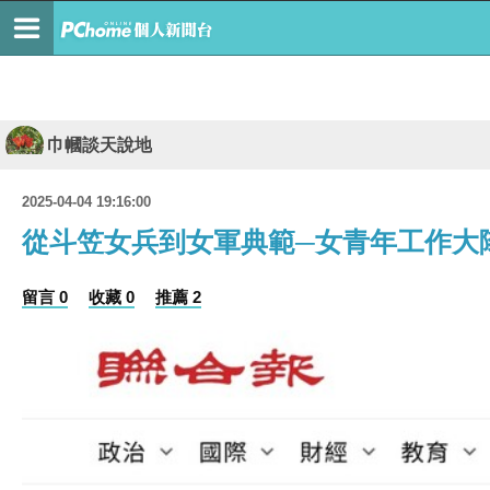
巾幗談天說地
2025-04-04 19:16:00
從斗笠女兵到女軍典範─女青年工作大
留言 0
收藏 0
推薦 2