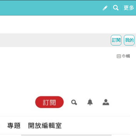
訂閱
我的
巾幗