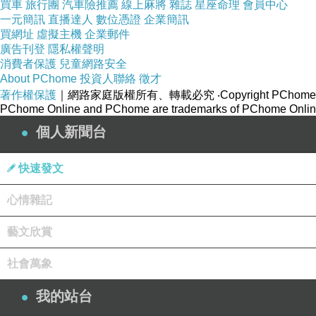
買車
旅行團
汽車險推薦
線上麻將
雜誌
星座命理
會員中心
一元簡訊
直播達人
數位憑證
企業簡訊
買網址
虛擬主機
企業郵件
廣告刊登
隱私權聲明
消費者保護
兒童網路安全
About PChome
投資人聯絡
徵才
著作權保護
｜網路家庭版權所有、轉載必究
‧Copyright PChome
PChome Online and PChome are trademarks of PChome Online
個人新聞台
快速發文
心情雜記
藝文欣賞
社會萬象
我的站台