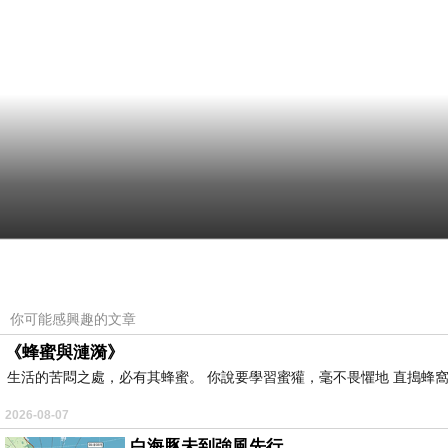
你可能感興趣的文章
《蜂蜜與漣漪》
生活的苦悶之處，必有其蜂蜜。 你說要學習蜜獾，毫不畏懼地 直搗蜂窩
2026-08-07
白海豚未到強風先行