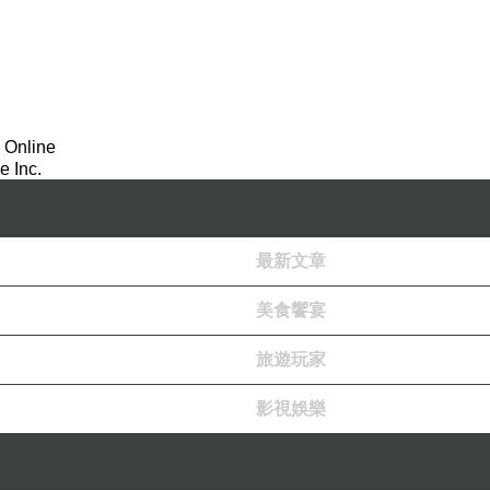
 Online
 Inc.
最新文章
美食饗宴
旅遊玩家
影視娛樂