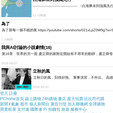
----------------------------------
11 小時前
為了
為了那每一個不眠的夜 https://youtube.com/shorts/021xLpZ0W9g?is=9VvB
7 小時前
我與AI討論的小說劇情(16)
第16章 世界的另一面 虞正舜的家附近開始有不尋常的動靜，虞正舜
2026-08-07
立秋的風
立秋日的風，刮得好熱。 軍事演習，不外出。 高
2026-08-07
登入
註冊
PChome首頁
線上購物
24h購物
書店
露天拍賣
比比昂代購
新聞
/
氣象
股市
個人新聞台
廣告刊登
加入聯播網
全球購物
買賣租屋
支付連
國際連
Pi 拍錢包
旅遊
服務中心