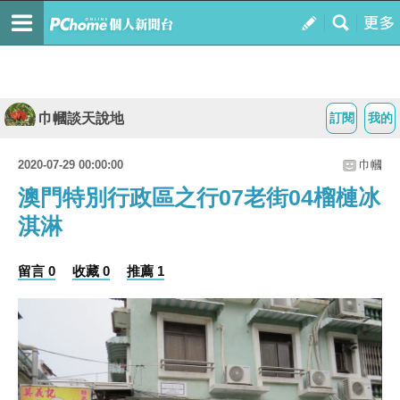
巾幗談天說地
訂閱
我的
2020-07-29 00:00:00
巾幗
澳門特別行政區之行07老街04榴槤冰
淇淋
留言 0
收藏 0
推薦 1