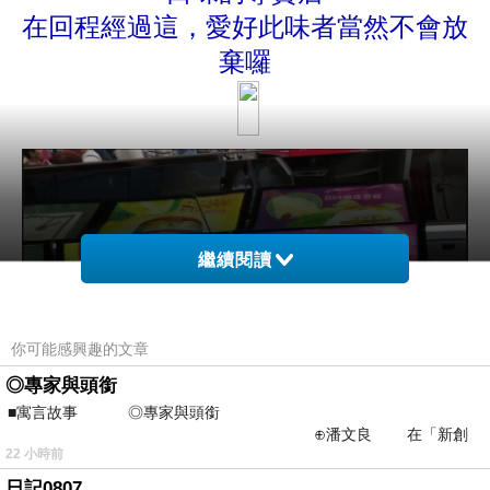
在回程經過這，愛好此味者當然不會放
棄囉
繼續閱讀
你可能感興趣的文章
◎專家與頭銜
■寓言故事 ◎專家與頭銜
⊕潘文良 在「新創
22 小時前
之谷」裡——
日記0807