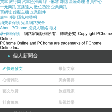
買車
旅行團
汽車險推薦
線上麻將
雜誌
星座命理
會員中心
一元簡訊
直播達人
數位憑證
企業簡訊
買網址
虛擬主機
企業郵件
廣告刊登
隱私權聲明
消費者保護
兒童網路安全
About PChome
投資人聯絡
徵才
著作權保護
｜網路家庭版權所有、轉載必究
‧Copyright PChome
Online
PChome Online and PChome are trademarks of PChome
Online Inc.
個人新聞台
好吃嗎~~
幹嘛吃的一臉的苦像
快速發文
最新文章
心情雜記
美食饗宴
藝文欣賞
旅遊玩家
社會萬象
影視娛樂