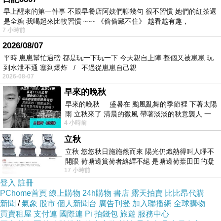
哇~~
早上醒來的第一件事 不跟早餐店阿姨們聊幾句 很不習慣 她們的紅茶還
是全糖 我喝起來比較習慣 ~~~ 《偷偷藏不住》 越看越有趣，
當地人也覺得它跟貓有關係
7 小時前
一個小小的港幣68元，
2026/08/07
在台灣可以買一整個新鮮的榴槤了
平時 崽崽幫忙過磅 都是玩一下玩一下 今天親自上陣 整個又被崽崽 玩
到水泄不通 塞到爆炸 / 不過從崽崽自己親
唉呀~~
2026-08-07
巾幗平常勤儉持家過日子，
早來的晚秋
見不了這樣的奢侈
早來的晚秋 盛暑在 颱風亂舞的季節裡 下著太陽
雨 立秋來了 清晨的微風 帶著淡淡的秋意襲人 一
最主要的是~~
4 小時前
下子 又被赤
巾幗不敢吃這玩意兒
立秋
立秋 悠悠秋日施施然而來 陽光仍熾熱得叫人睜不
開眼 荷塘邊賞荷者絡繹不絕 是塘邊荷葉田田的凝
17 小時前
望 風中飄逸的是映日荷花別樣紅
登入
註冊
PChome首頁
線上購物
24h購物
書店
露天拍賣
比比昂代購
新聞
/
氣象
股市
個人新聞台
廣告刊登
加入聯播網
全球購物
買賣租屋
支付連
國際連
Pi 拍錢包
旅遊
服務中心