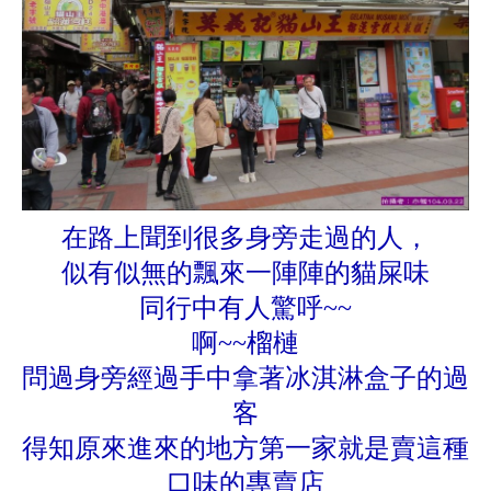
在路上聞到很多身旁走過的人，
似有似無的飄來一陣陣的貓屎味
同行中有人驚呼~~
啊~~榴槤
問過身旁經過手中拿著冰淇淋盒子的過
客
得知原來進來的地方第一家就是賣這種
口味的專賣店