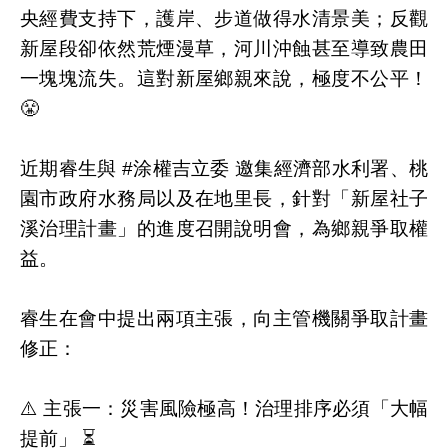
央經費支持下，護岸、步道做得水清景美；反觀
新屋段卻依然荒煙漫草，河川沖蝕甚至導致農田
一塊塊流失。這對新屋鄉親來說，極度不公平！
😤
近期睿生與 #涂權吉立委 邀集經濟部水利署、桃
園市政府水務局以及在地里長，針對「新屋社子
溪治理計畫」的進度召開說明會，為鄉親爭取權
益。
睿生在會中提出兩項主張，向主管機關爭取計畫
修正：
⚠️ 主張一：災害風險極高！治理排序必須「大幅
提前」 ⏳