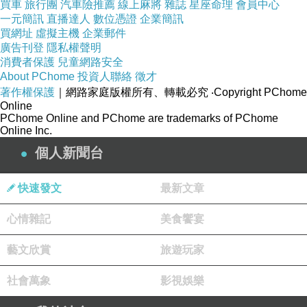
買車
旅行團
汽車險推薦
線上麻將
雜誌
星座命理
會員中心
一元簡訊
直播達人
數位憑證
企業簡訊
買網址
虛擬主機
企業郵件
廣告刊登
隱私權聲明
消費者保護
兒童網路安全
About PChome
投資人聯絡
徵才
寰宇龍虎豹_轉載
上一篇：
著作權保護
｜網路家庭版權所有、轉載必究
‧Copyright PChome
再難過，也終會度過
下一篇：
Online
PChome Online and PChome are trademarks of PChome
Online Inc.
個人新聞台
快速發文
最新文章
心情雜記
美食饗宴
WitchVera
藝文欣賞
旅遊玩家
2026-07-22 18:43:43
分享自議座陳睿生：
社會萬象
影視娛樂
【#焚化設施距民宅僅100米？今天不發聲，明天可