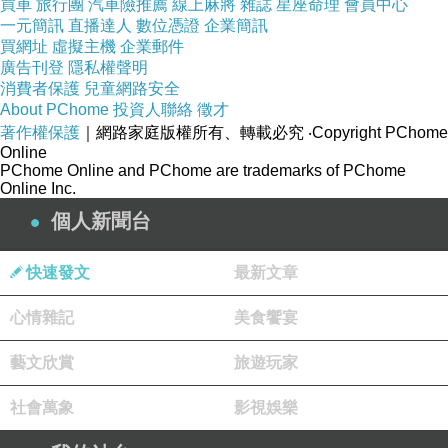
買車
旅行團
汽車險推薦
線上麻將
雜誌
星座命理
會員中心
WitchVera
一元簡訊
直播達人
數位憑證
企業簡訊
買網址
虛擬主機
企業郵件
2026-05-19 07:36:44
廣告刊登
隱私權聲明
<百合花>
消費者保護
兒童網路安全
一整晚香氣撲鼻
About PChome
投資人聯絡
徵才
我路過這一片花田
著作權保護
｜網路家庭版權所有、轉載必究
‧Copyright PChome
小小山丘上
Online
他和她見一面
PChome Online and PChome are trademarks of PChome
相處幾天
Online Inc.
都不容易
個人新聞台
天亮，陽光
自樹葉縫隙灑落
快速發文
最新文章
花朵盛開
香氣濃郁
我路過這一片花田
心情雜記
美食饗宴
想著
他們倆應該是相愛
藝文欣賞
旅遊玩家
夜晚至白天
社會萬象
影視娛樂
戰火波及
一切嘎然而止