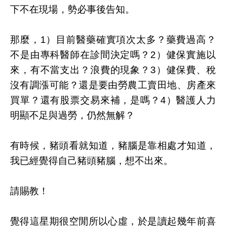
下不在現場，勢必事後告知。
那麼，1）目前醫藥確實項次太多？藥費過高？
不是由專科醫師在診間決定嗎？2）健保實施以
來，有不當支出？浪費的現象？3）健保費、稅
沒有調漲可能？還是要由勞農工賣田地、房產來
買單？還有股票交易來補，是嗎？4）醫護人力
明顯不足與過勞，仍然無解？
有時候，豬頭看就知道，豬腦是靠相處才知道，
我已經覺得自己豬頭豬腦，想不出來。
請賜教！
覺得這星期很空閒所以心虛，於是讀起幾年前喜