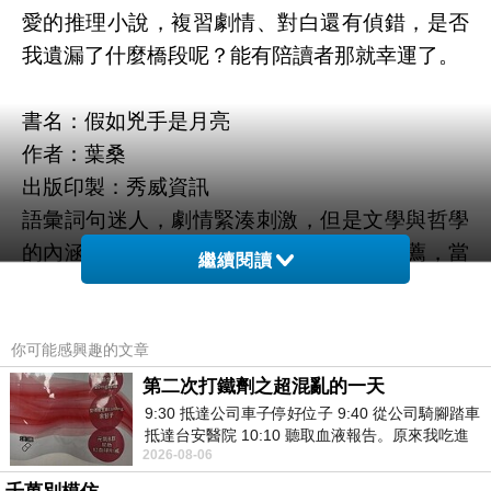
愛的推理小說，複習劇情、對白還有偵錯，是否
我遺漏了什麼橋段呢？能有陪讀者那就幸運了。
書名：假如兇手是月亮
作者：葉桑
出版印製：秀威資訊
語彙詞句迷人，劇情緊湊刺激，但是文學與哲學
的內涵更是引人，一個下午完讀的唯一推薦，當
繼續閱讀
然放在背包逐篇閱讀也是優秀！幾年前不懂的，
現在明白了，所以推薦您！繁體中文直書在小而
美的市場，不容錯失的好書喔！
你可能感興趣的文章
第二次打鐵劑之超混亂的一天
9:30 抵達公司車子停好位子 9:40 從公司騎腳踏車
書名：逆
抵達台安醫院 10:10 聽取血液報告。原來我吃進
作者：林剪雲
2026-08-06
去的 B12 彌可保並非沒有吸收而是超
出版：九歌出版社