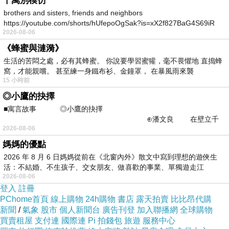
千萬別模仿
brothers and sisters, friends and neighbors
https://youtube.com/shorts/hUfepoOgSak?is=xX2f827BaG4S69iR
書名：叛
2026-08-06
https
作者：林剪雲
《蜂蜜與漣漪》
出版：九歌出版社
生活的苦悶之處，必有其蜂蜜。 你說要學習蜜獾，毫不畏懼地 直搗蜂
窩，才能親嚐。 甚至練一身鐵布衫、金鐘罩， 在暴風雨來襲
15 小時前
◎小鷹的抉擇
■寓言故事 ◎小鷹的抉擇
⊕潘文良 在壁立千
0425-0430走讀巷弄
上一篇：
2026-08-06
仞的懸崖上，有一座遮天蔽
0523蚵間石滬訪查側寫
下一篇：
媽媽的優點
2026 年 8 月 6 日媽媽從前在《北窗內外》散文中寫到理想的遊俠生
活：不結婚、不生孩子、交女朋友、做喜歡的事業、單獨遊走江
2026-08-06
湖⋯⋯，
登入
註冊
PChome首頁
線上購物
24h購物
書店
露天拍賣
比比昂代購
新聞
/
氣象
股市
個人新聞台
廣告刊登
加入聯播網
全球購物
買賣租屋
支付連
國際連
Pi 拍錢包
旅遊
服務中心