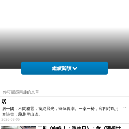
繼續閱讀
你可能感興趣的文章
居
居一隅，不問塵囂，窗納晨光，簷聽暮潮。一桌一椅，容四時風月，半
卷詩書，藏萬里山遙。
2026-08-05
二刷《蜘蛛人：重生日》：從《狸想世界》到《怪奇物語》