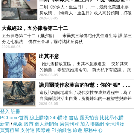
二刷《蜘蛛人：重生日》。.一，最終北美週末票
房成績，《蜘蛛人：重生日》收入高於預期，打破
2026-08-05
《復仇者聯盟：終局之戰》記錄，成為
大藏經22，五分律卷第二十二
五分律卷第二十二（彌沙塞） 宋罽賓三藏佛陀什共竺道生等 譯 第三
分之七藥法 佛在王舍城，爾時諸比丘得秋
2026-08-05
出其不意
她到酒精放置區， 出其不意跟進去， 突如其來
的插曲， 希望跟她搭兩句。 前天私下有協議， 跟
2026-08-05
著阿弟丟拉基
諾貝爾獎作家莫言的智慧：你的“狠”，才是最好的自我保護
這段話精闢地道出了現代女性在成熟過程中，為了
自我保護與活出自我，所提煉出的一種智慧與鋒芒
2026-08-05
的平衡。 核心解讀與看法
登入
註冊
PChome首頁
線上購物
24h購物
書店
露天拍賣
比比昂代購
新聞
/
氣象
股市
個人新聞台
廣告刊登
加入聯播網
全球購物
買賣租屋
支付連
國際連
Pi 拍錢包
旅遊
服務中心