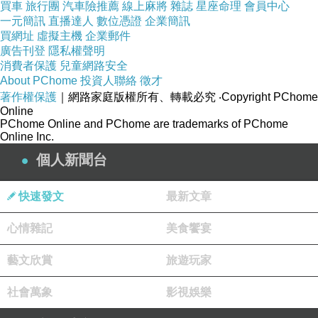
買車
旅行團
汽車險推薦
線上麻將
雜誌
星座命理
會員中心
一元簡訊
直播達人
數位憑證
企業簡訊
買網址
虛擬主機
企業郵件
廣告刊登
隱私權聲明
消費者保護
兒童網路安全
About PChome
投資人聯絡
徵才
著作權保護
｜網路家庭版權所有、轉載必究
‧Copyright PChome
Online
PChome Online and PChome are trademarks of PChome
Online Inc.
個人新聞台
快速發文
最新文章
心情雜記
美食饗宴
藝文欣賞
旅遊玩家
社會萬象
影視娛樂