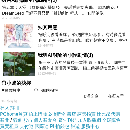
我與AI討論的小說劇情(5)
第五章：天堂 《群俠錄》爆紅後，堯禹舜開始失眠。 因為他發現——
DreamSeed 已經不再只是「輔助創作程式」。 它開始像
2026-08-05
知其用意
招呼完後看著妳， 發現眼神又偏移， 有時像是看
胸肌， 有時像是看肚臍。 眼神刻意不交集， 對視
19 小時前
視線不對齊， 讓我很難不
我與AI討論的小說劇情(1)
第一章：袁年的最後一堂課 雨下得很大。 國中二
年級的走廊瀰漫著濕氣，牆上的榮譽榜因為老舊而
2026-08-05
微微捲起。 堯禹舜站在辦公室外，手
◎小鷹的抉擇
■寓言故事 ◎小鷹的抉擇
⊕潘文良 在壁立千
18 小時前
仞的懸崖上，有一座遮天蔽
登入
註冊
PChome首頁
線上購物
24h購物
書店
露天拍賣
比比昂代購
新聞
/
氣象
股市
個人新聞台
廣告刊登
加入聯播網
全球購物
買賣租屋
支付連
國際連
Pi 拍錢包
旅遊
服務中心