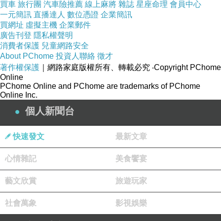
買車
旅行團
汽車險推薦
線上麻將
雜誌
星座命理
會員中心
一元簡訊
直播達人
數位憑證
企業簡訊
買網址
虛擬主機
企業郵件
廣告刊登
隱私權聲明
消費者保護
兒童網路安全
About PChome
投資人聯絡
徵才
著作權保護
｜網路家庭版權所有、轉載必究
‧Copyright PChome
Online
PChome Online and PChome are trademarks of PChome
Online Inc.
個人新聞台
快速發文
最新文章
心情雜記
美食饗宴
藝文欣賞
旅遊玩家
社會萬象
影視娛樂