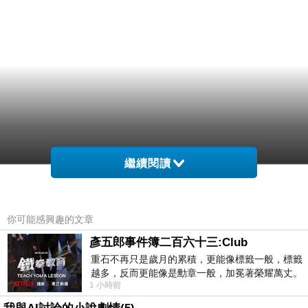
繼續閱讀
你可能感興趣的文章
彥五郎事件簿二百六十三:Club
重石不再只是歲月的累積，更能像標籤一般，標籤
越多，反而更能像是勳章一般，加冕著榮耀萬丈。
1 小時前
習慣一如縱容，成了再難輕輕放下的罪證