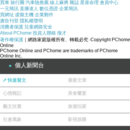
買車
旅行團
汽車險推薦
線上麻將
雜誌
星座命理
會員中心
To get one next
一元簡訊
直播達人
數位憑證
企業簡訊
Fading in and out conclusion
買網址
虛擬主機
企業郵件
12292025 translated in English by Vera Pon
廣告刊登
隱私權聲明
簡直就是燒腦呀！
消費者保護
兒童網路安全
About PChome
投資人聯絡
徵才
分享自：陳克華
著作權保護
｜網路家庭版權所有、轉載必究
‧Copyright PChome
比愛還難的事
Online
PChome Online and PChome are trademarks of PChome
陳克華
Online Inc.
你想不出世上
個人新聞台
有什麼比愛還難的事——
我想說的是，有很多，譬如：信任——
快速發文
最新文章
如果有人說他愛你
你必須明白
心情雜記
美食饗宴
你擁有的選項如下：
藝文欣賞
旅遊玩家
1，你可以愛他且相信他的話
2，你可以愛他但不相信他說的話
社會萬象
影視娛樂
3，你可以不愛他但相信他的話
4，你也可以不愛他也不相信他說的話