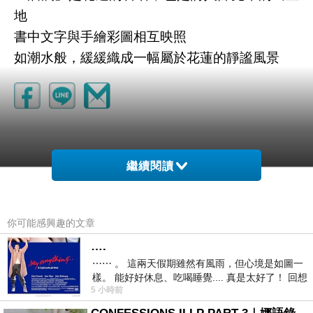
地
書中文字與手繪彩圖相互映照
如潮水般，緩緩織成一幅屬於花蓮的靜謐風景
繼續閱讀
你可能感興趣的文章
….
Xenia WitchVera
⋯⋯ 。 這兩天假期雖然有風雨，但心境是如圖一
2025-12-30 10:56:25
樣。 能好好休息、吃喝睡覺.... 真是太好了！ 回想
One Difficult Thing Than Love
5 小時前
起來，以前根本就很難有這