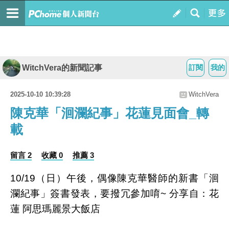
WitchVera的新聞記事
訂閱
我的
2025-10-10 10:39:28
WitchVera
陳克華「洄瀾紀事」花蓮見面會_轉
載
留言 2
收藏 0
推薦 3
10/19（日）午後，偶像陳克華醫師的新書「洄
瀾紀事」簽書發表，要撥冗參加唷~ 分享自：花
蓮 阿思瑪麗景大飯店