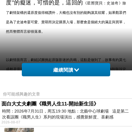
度
”的癡迷，可惜的是，這回的
《
星際寶貝：史迪奇
》
除
了劇情架構的還原度值得稱讚外，大概也沒有別的能夠讓其炫耀，如果觀眾們
是為了史迪奇耍可愛、賣萌而決定購票入場，那麼會是個絕大的滿足與買單，
然而整體而言卻很落漆。
以劇情面而言，劇組試圖挑起原版影迷的共鳴，這點是做到了，故事有約莫七
成都是雷同，只差在蘭莉在真人版增添了考上並錄取就讀大學的橋段與設定
繼續閱讀
（以及省略“
鋼圖艦長
”一角）
，但是，影片在選角和視覺美
侏儸紀公園
學的呈現方面卻做的不如人意，都已經聘請了曾經手
《
》
你可能感興趣的文章
“
”，成果卻還這麼動畫感過重（寫
視效的
光影魔幻工業
公司
面白大丈夫劇團《職男人生11-開始新生活》
實感不足；片中就連地球生物青蛙、海龜都是如
時間：2026年7月31日，周五19:30 地點：北藝中心球劇場 這是第二
此），實在不應該，筆者認為，本片若是動畫影
次看該團《職男人生》系列的現場演出，感覺新鮮度、喜劇感
2026-08-07
迷可能會滿意，但若偏向“全方位追求還原”或是
….