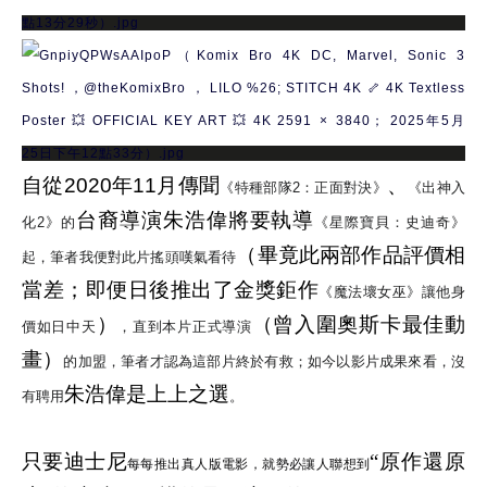
自從
2020
年
11
月傳聞
、
《
特種部隊
2
：正面對決
》
《
出神入
台裔導演朱浩偉將要執導
化
2
》的
《
星際寶貝：史迪奇
》
（畢竟此兩部作品評價相
起，筆者我便對此片搖頭嘆氣看待
當差；即便日後推出了金獎鉅作
《
魔法壞女巫
》讓他身
）
（曾入圍奧斯卡最佳動
價如日中天
，直到本片正式導演
畫）
的加盟，筆者才認為這部片終於有救；如今以影片成果來看，沒
朱浩偉是上上之選
有聘用
。
只要迪士尼
“
原作還原
每每推出真人版電影，就勢必讓人聯想到