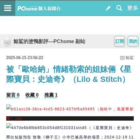
鯨鯊的塗鴨影評—PChome 副站
訂閱
我的
2025-06-15 23:56:22
鯨鯊
被「歐哈納」情緒勒索的姐妹倆《星
際寶貝：史迪奇》（Lilo & Stitch）
留言 0
收藏 0
推薦 1