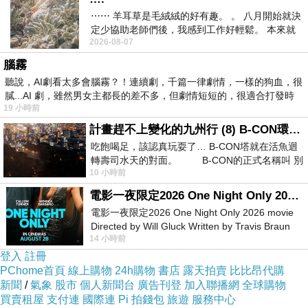
對幕後團隊感興趣的觀眾，恐怕就不是如此了。
⋯⋯ 羊耳草是毛絨絨的好有趣。 。 八月開始就決
定少協助老師們後，我感到工作好輕鬆。 本來就
2026-08-07
不是我的工作啊。 真
腦霧
“
醜娃娃
”（電影中被譯為“
史況
動畫版莉蘿身邊形影不離的
聽說，AI劇看太多會腦霧？！連續劇，千篇一律劇情，一樣的狗血，很
普
”
Scrump
，是本作人氣數一數二的角色），到
膩...AI 劇，雖然男女主都長的差不多，但劇情短短的，很適合打發時
19 小時前
了真人版卻被壓縮到僅只現身三次
，但至少“
X-
計畫趕不上變化的九州行 (8) B-CON環球塔
X-627
。
（
Reuben
）”、“
”的彩蛋相當令人驚喜
625
隱藏片尾
吃飽喝足，該認真玩耍了… B-CON塔就在活魚迴
“
低
中，蘭莉還學會使用外星人的槍，明顯是抵觸外星議長與地球人的
轉壽司水天的對面。 B-CON的正式名稱叫 別
10 小時前
調
”約定
（另一方面，我也只能說，蘭莉
，不合邏輯
電影一夜限定2026 One Night Only 2026 movie
有這種妹妹也太衰）
。扎克加利芬納基斯飾演的強霸博士是全片
電影一夜限定2026 One Night Only 2026 movie
唯一的明星；外星角色們造型非常還原，但這卻像是雙面刃，讓史迪奇與片中
Directed by Will Gluck Written by Travis Braun
14 小時前
Starring Monica Barbaro
人類角色們格格不入。縱使要角群膚色正確，但莉蘿到了真人版成了披頭散髮
登入
註冊
的傢伙，光頭的眼鏡蛇先生應由更加魁武的原班人馬
：
文雷姆斯飾演較為適
PChome首頁
線上購物
24h購物
書店
露天拍賣
比比昂代購
新聞
/
氣象
股市
個人新聞台
廣告刊登
加入聯播網
全球購物
（
）一角。
Mertle
切，要角群之中唯一稱得上還原的只有茉托
買賣租屋
支付連
國際連
Pi 拍錢包
旅遊
服務中心