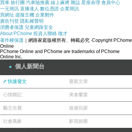
買車
旅行團
汽車險推薦
線上麻將
雜誌
星座命理
會員中心
一元簡訊
直播達人
數位憑證
企業簡訊
買網址
虛擬主機
企業郵件
評分：
★★★ [3.0/5]
廣告刊登
隱私權聲明
消費者保護
兒童網路安全
About PChome
投資人聯絡
徵才
著作權保護
｜網路家庭版權所有、轉載必究
‧Copyright PChome
Online
PChome Online and PChome are trademarks of PChome
Online Inc.
個人新聞台
快速發文
最新文章
心情雜記
美食饗宴
藝文欣賞
旅遊玩家
社會萬象
影視娛樂