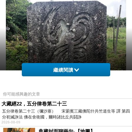
繼續閱讀
你可能感興趣的文章
大藏經22，五分律卷第二十三
五分律卷第二十三（彌沙塞） 宋罽賓三藏佛陀什共竺道生等 譯 第四
分初滅諍法 佛在舍衛國，爾時諸比丘共鬪諍
2026-08-09
典藏封面聊兩句-【地圖】