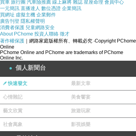
買車
旅行團
汽車險推薦
線上麻將
雜誌
星座命理
會員中心
公虎就是光禿禿的棒狀物
一元簡訊
直播達人
數位憑證
企業簡訊
母虎則是刻在如孕婦之肚的石上
買網址
虛擬主機
企業郵件
廣告刊登
隱私權聲明
＃截圖自網友
消費者保護
兒童網路安全
About PChome
投資人聯絡
徵才
馬崗也有仿製的虎字碑
著作權保護
｜網路家庭版權所有、轉載必究
‧Copyright PChome
Online
是當地的素人藝術家所為
PChome Online and PChome are trademarks of PChome
Online Inc.
個人新聞台
前幾天
這裡又在整修
快速發文
最新文章
人行道挖起來重新鋪設
心情雜記
我覺得台灣的公共建設就算過百年千年
美食饗宴
也不太可能成為古蹟
藝文欣賞
旅遊玩家
甚至也不能是歷史建築
社會萬象
影視娛樂
因為三五年就拆掉 重新搞一次錢
台北市的人行道就算是好好無損