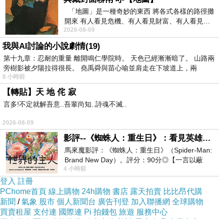
「地圖」是一種奇妙的東西 將各式各樣的路徑攤
開來 有人看見危機、有人看見財富、有人看見…
2026-08-09
從中可以發掘出不同的
虎字碑的地點都在風力兇猛的隘口
我與AI討論的小說劇情(19)
所以寫個虎字來鎮風
第十九章：忍耐的重量 離開鳴仁學院時。 天色已經漸漸暗了。 山路兩
旁樹影被夕陽拉得很長。 堯禹舜與苗心喻並肩走在下坡道上，兩
效果和風獅爺一樣是鎮心安的
8 小時前
網路上介紹虎字碑有公母
【轉貼】天 地 侘 寂
母老虎和公老虎只有在大里遊客中心才能見面
言多!不定就解吾意..吾輩尚知..詩魂不滅..
至於公虎和母虎怎麼分辨
2026-08-09
有一種說法是看字跡
影評--《蜘蛛人：重生日》：看見英雄的孤獨與重生
公的字比較豪邁
馬來魔影評：《蜘蛛人：重生日》（Spider-Man:
Brand New Day）。評分：90分◎【一言以蔽
母的稍微圓潤
4 小時前
之】：一個失去一切的英雄，學會放下孤獨、
但是我看兩者都很豪邁
登入
註冊
PChome首頁
線上購物
24h購物
書店
露天拍賣
比比昂代購
母老虎的豪邁程度說是舉重、相撲選手都可以
新聞
/
氣象
股市
個人新聞台
廣告刊登
加入聯播網
全球購物
我覺得可以從外形分辨
買賣租屋
支付連
國際連
Pi 拍錢包
旅遊
服務中心