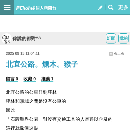
你說的都對^^
訂閱
我的
2025-09-15 11:04:11
⊙﹏⊙
北宜公路。爛木。猴子
留言 0
收藏 0
推薦 1
北宜公路的公車只到坪林
坪林和頭城之間是沒有公車的
因此
「
石牌縣界公園」
對沒有交通工具的人是難以企及的
這裡就像個逗點