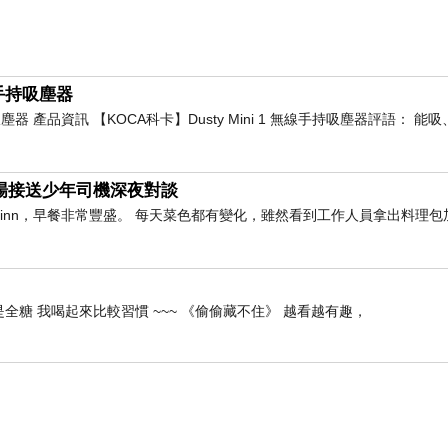
線手持吸塵器
持吸塵器 產品資訊 【KOCA科卡】Dusty Mini 1 無線手持吸塵器評語： 
與機場接送少年司機深夜對談
橫inn，早餐非常豐盛。 每天菜色都有變化，雖然看到工作人員拿出料理包
全糖 我喝起來比較習慣 ~~~ 《偷偷藏不住》 越看越有趣，