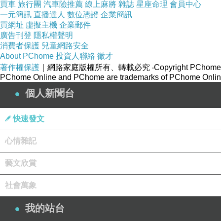
買車
旅行團
汽車險推薦
線上麻將
雜誌
星座命理
會員中心
一元簡訊
直播達人
數位憑證
企業簡訊
買網址
虛擬主機
企業郵件
廣告刊登
隱私權聲明
消費者保護
兒童網路安全
About PChome
投資人聯絡
徵才
著作權保護
｜網路家庭版權所有、轉載必究
‧Copyright PChome
PChome Online and PChome are trademarks of PChome Online
個人新聞台
快速發文
心情雜記
藝文欣賞
社會萬象
我的站台