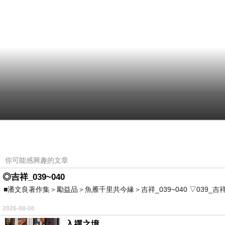
你可能感興趣的文章
◎吉祥_039~040
■潘文良著作集＞勵益品＞魚雁千里共今緣＞吉祥_039~040 ▽039_吉祥。2006.0
2026-08-06
入禪之境