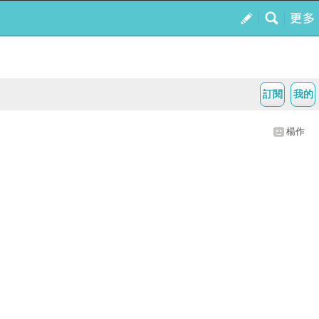
訂閱
我的
楊作