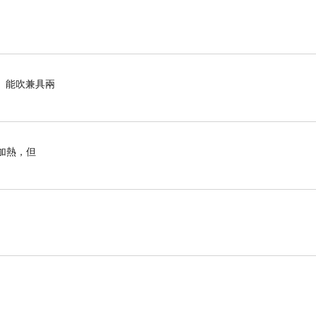
能吸、能吹兼具兩
加熱，但