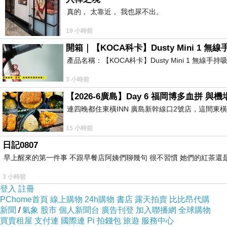
真的， 太靠近， 我也尿不出。
19 小時前
開箱｜【KOCA科卡】Dusty Mini 1 無
產品名稱：【KOCA科卡】Dusty Mini 1 無線手
3 小時前
【2026-6廣島】Day 6 福岡博多血拼 
連四晚都住東橫INN 廣島新幹線口2號店，這間東
15 小時前
日記0807
早上醒來的第一件事 不跟早餐店阿姨們聊幾句 很不習慣 她們的紅茶還是
3 小時前
登入
註冊
PChome首頁
線上購物
24h購物
書店
露天拍賣
比比昂代購
新聞
/
氣象
股市
個人新聞台
廣告刊登
加入聯播網
全球購物
買賣租屋
支付連
國際連
Pi 拍錢包
旅遊
服務中心