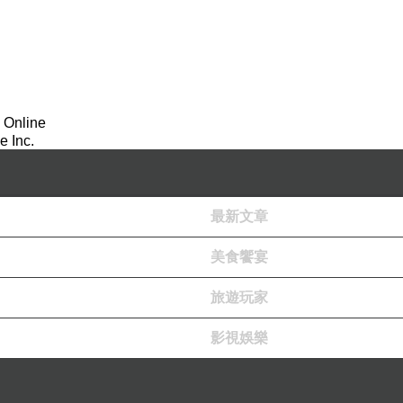
 Online
 Inc.
最新文章
美食饗宴
旅遊玩家
影視娛樂