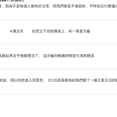
過，因為不是每個人都有好父母。而我們家是不過節的，平時也沒什麼儀
壁立千仞的懸崖上，有一座遮天蔽
氣聽起來近乎無聊透頂了。 這次輪到梅麗特眺望大海和懸崖
們既因耶穌的血、得以坦然進入至聖所、 10:20是藉着他給我們開了一條又新又活