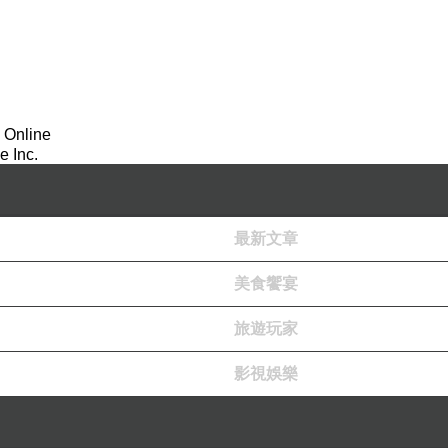
 Online
 Inc.
最新文章
美食饗宴
旅遊玩家
影視娛樂