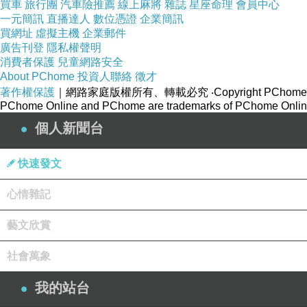
買車
旅行團
汽車險推薦
線上麻將
雜誌
星座命理
會員中心
一元簡訊
直播達人
數位憑證
企業簡訊
買網址
虛擬主機
企業郵件
廣告刊登
隱私權聲明
消費者保護
兒童網路安全
About PChome
投資人聯絡
徵才
著作權保護
｜網路家庭版權所有、轉載必究
‧Copyright PChome
PChome Online and PChome are trademarks of PChome Online
個人新聞台
快速發文
心情雜記
藝文欣賞
社會萬象
我的站台