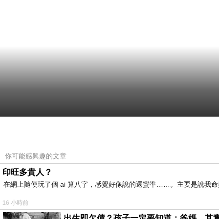
你可能感興趣的文章
印旺多貴人？
在網上隨便玩了個 ai 算八字，感覺好像說的還蠻準……。主要是說
16 小時前
出生即欠債？孩子一定要知道：爸媽，其