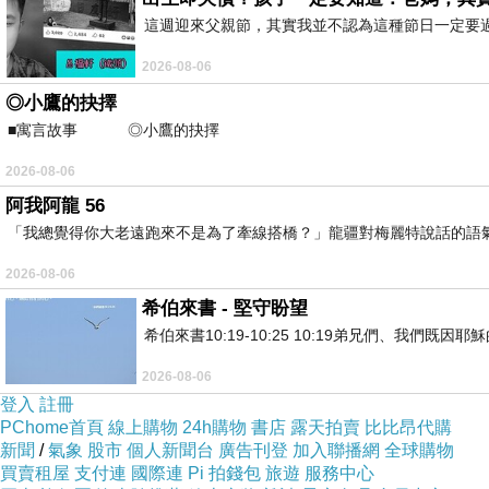
這週迎來父親節，其實我並不認為這種節日一定要
2026-08-06
◎小鷹的抉擇
■寓言故事 ◎小鷹的抉擇 ⊕潘文良 在
2026-08-06
阿我阿龍 56
「我總覺得你大老遠跑來不是為了牽線搭橋？」龍疆對梅麗特說話的語
2026-08-06
希伯來書 - 堅守盼望
希伯來書10:19-10:25 10:19弟兄們、我
2026-08-06
登入
註冊
PChome首頁
線上購物
24h購物
書店
露天拍賣
比比昂代購
新聞
/
氣象
股市
個人新聞台
廣告刊登
加入聯播網
全球購物
買賣租屋
支付連
國際連
Pi 拍錢包
旅遊
服務中心