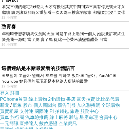
看完三樓的老宅2雖然明天才有後記其實中間到第三集有停更幾天才又
繼續 續更讓我那時又重新看一次因為三樓寫的故事 都需要沉浸且要帶
13 小時前
有
致青春
年輕時曾想著騎馬仗劍闖天涯 可是半路上遇到一個人 她說要許我終生
於是我一激動 當了劍 賣了馬 從此一心柴米油鹽醬醋茶 可當
16 小時前
這個連結是本豬最愛看的肢體語言
✳️모델이 고급차 옆에서 포즈를 취하고 있다.✳️ "윤아 , YunAh" ✳️ -
YouTube 她具備的展現正是本豬為人所缺的最愛
17 小時前
登入
註冊
PChome首頁
線上購物
24h購物
書店
露天拍賣
比比昂代購
新聞
/
氣象
股市
個人新聞台
廣告刊登
加入聯播網
全球購物
買賣租屋
支付連
國際連
Pi 拍錢包
旅遊
服務中心
買車
旅行團
汽車險推薦
線上麻將
雜誌
星座命理
會員中心
一元簡訊
直播達人
數位憑證
企業簡訊