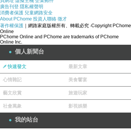
買網址
虛擬主機
企業郵件
廣告刊登
隱私權聲明
消費者保護
兒童網路安全
About PChome
投資人聯絡
徵才
著作權保護
｜網路家庭版權所有、轉載必究
‧Copyright PChome
Online
PChome Online and PChome are trademarks of PChome
Online Inc.
個人新聞台
快速發文
最新文章
心情雜記
美食饗宴
藝文欣賞
旅遊玩家
社會萬象
影視娛樂
我的站台