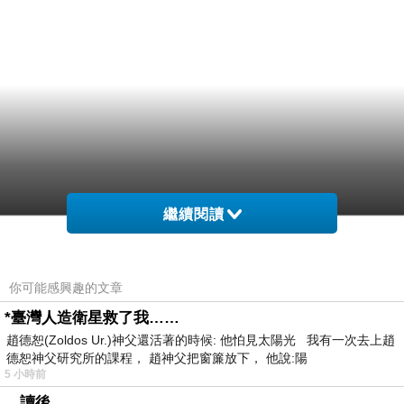
繼續閱讀
你可能感興趣的文章
*臺灣人造衛星救了我……
趙德恕(Zoldos Ur.)神父還活著的時候: 他怕見太陽光 我有一次去上趙
德恕神父研究所的課程， 趙神父把窗簾放下， 他說:陽
5 小時前
。讀後。