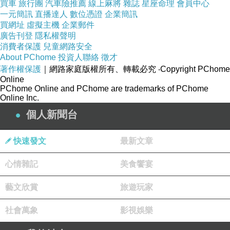
買車
旅行團
汽車險推薦
線上麻將
雜誌
星座命理
會員中心
一元簡訊
直播達人
數位憑證
企業簡訊
買網址
虛擬主機
企業郵件
廣告刊登
隱私權聲明
消費者保護
兒童網路安全
About PChome
投資人聯絡
徵才
著作權保護
｜網路家庭版權所有、轉載必究
‧Copyright PChome
Online
PChome Online and PChome are trademarks of PChome
Online Inc.
個人新聞台
快速發文
最新文章
心情雜記
美食饗宴
藝文欣賞
旅遊玩家
社會萬象
影視娛樂