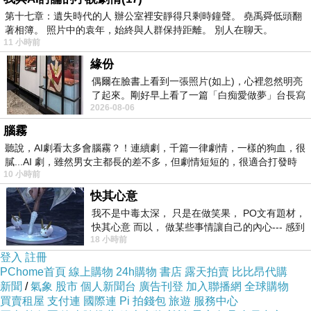
第十七章：遺失時代的人 辦公室裡安靜得只剩時鐘聲。 堯禹舜低頭翻
著相簿。 照片中的袁年，始終與人群保持距離。 別人在聊天。
11 小時前
緣份
偶爾在臉書上看到一張照片(如上)，心裡忽然明亮
了起來。剛好早上看了一篇「白痴愛做夢」台長寫
2026-08-06
的貼文，在回顧年輕時瘋狂愛上
腦霧
聽說，AI劇看太多會腦霧？！連續劇，千篇一律劇情，一樣的狗血，很
膩...AI 劇，雖然男女主都長的差不多，但劇情短短的，很適合打發時
10 小時前
快其心意
我不是中毒太深， 只是在做笑果， PO文有題材，
快其心意 而以， 做某些事情讓自己的內心--- 感到
18 小時前
愉快。
登入
註冊
PChome首頁
線上購物
24h購物
書店
露天拍賣
比比昂代購
新聞
/
氣象
股市
個人新聞台
廣告刊登
加入聯播網
全球購物
買賣租屋
支付連
國際連
Pi 拍錢包
旅遊
服務中心