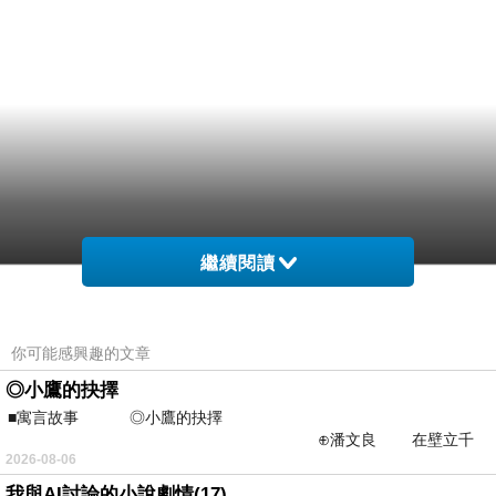
繼續閱讀
你可能感興趣的文章
◎小鷹的抉擇
■寓言故事 ◎小鷹的抉擇
⊕潘文良 在壁立千
2026-08-06
仞的懸崖上，有一座遮天蔽
我與AI討論的小說劇情(17)