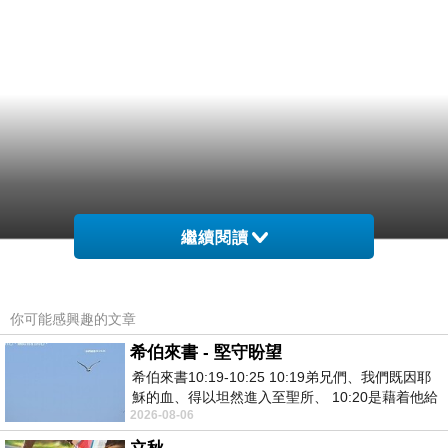
繼續閱讀
你可能感興趣的文章
希伯來書 - 堅守盼望
希伯來書10:19-10:25 10:19弟兄們、我們既因耶
穌的血、得以坦然進入至聖所、 10:20是藉着他給
2026-08-06
我們開了一條又新又活的路從幔子經過