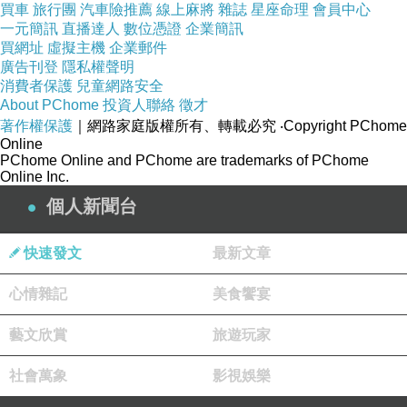
買車
旅行團
汽車險推薦
線上麻將
雜誌
星座命理
會員中心
一元簡訊
直播達人
數位憑證
企業簡訊
買網址
虛擬主機
企業郵件
廣告刊登
隱私權聲明
消費者保護
兒童網路安全
About PChome
投資人聯絡
徵才
著作權保護
｜網路家庭版權所有、轉載必究
‧Copyright PChome
Online
PChome Online and PChome are trademarks of PChome
Online Inc.
個人新聞台
快速發文
最新文章
心情雜記
美食饗宴
藝文欣賞
旅遊玩家
社會萬象
影視娛樂