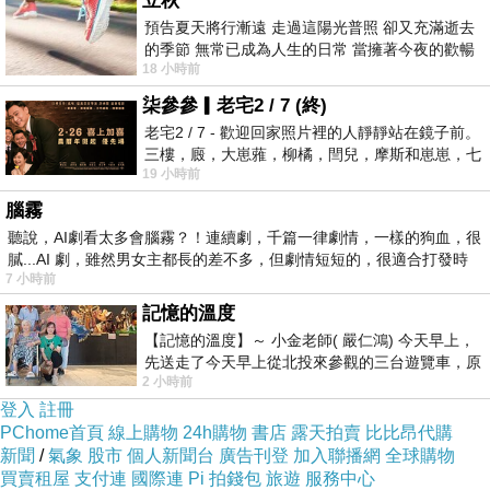
立秋
預告夏天將行漸遠 走過這陽光普照 卻又充滿逝去
的季節 無常已成為人生的日常 當擁著今夜的歡暢
18 小時前
舒心 轉眼驟成昨日 而明晨 太陽
柒參參▎老宅2 / 7 (終)
老宅2 / 7 - 歡迎回家照片裡的人靜靜站在鏡子前。
三樓，廄，大崽蕥，柳橘，閆兒，摩斯和崽崽，七
19 小時前
個人整整齊齊地站在鏡框之外，如同
腦霧
聽說，AI劇看太多會腦霧？！連續劇，千篇一律劇情，一樣的狗血，很
膩...AI 劇，雖然男女主都長的差不多，但劇情短短的，很適合打發時
7 小時前
記憶的溫度
【記憶的溫度】～ 小金老師( 嚴仁鴻) 今天早上，
先送走了今天早上從北投來參觀的三台遊覽車，原
2 小時前
以為展場已經差不多要安靜下來，卻發
登入
註冊
PChome首頁
線上購物
24h購物
書店
露天拍賣
比比昂代購
新聞
/
氣象
股市
個人新聞台
廣告刊登
加入聯播網
全球購物
買賣租屋
支付連
國際連
Pi 拍錢包
旅遊
服務中心