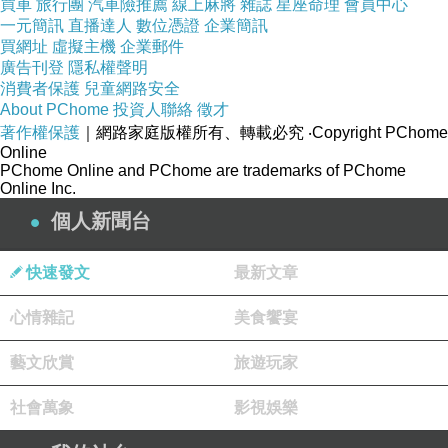
買車
旅行團
汽車險推薦
線上麻將
雜誌
星座命理
會員中心
一元簡訊
直播達人
數位憑證
企業簡訊
買網址
虛擬主機
企業郵件
廣告刊登
隱私權聲明
消費者保護
兒童網路安全
About PChome
投資人聯絡
徵才
著作權保護
｜網路家庭版權所有、轉載必究
‧Copyright PChome
Online
PChome Online and PChome are trademarks of PChome
Online Inc.
個人新聞台
快速發文
最新文章
心情雜記
美食饗宴
藝文欣賞
旅遊玩家
社會萬象
影視娛樂