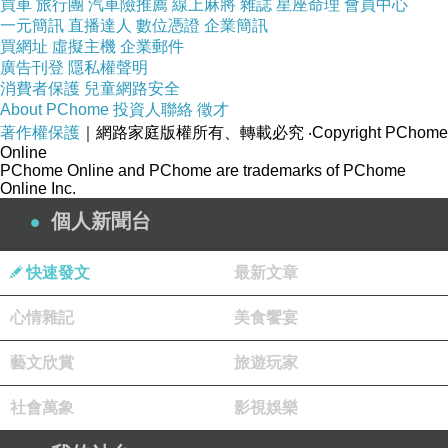
買車
旅行團
汽車險推薦
線上麻將
雜誌
星座命理
會員中心
一元簡訊
直播達人
數位憑證
企業簡訊
買網址
虛擬主機
企業郵件
廣告刊登
隱私權聲明
消費者保護
兒童網路安全
About PChome
投資人聯絡
徵才
著作權保護
｜網路家庭版權所有、轉載必究
‧Copyright PChome
Online
PChome Online and PChome are trademarks of PChome
Online Inc.
個人新聞台
快速發文
最新文章
心情雜記
美食饗宴
藝文欣賞
旅遊玩家
社會萬象
影視娛樂