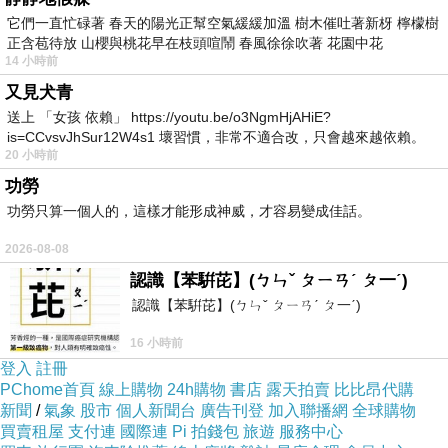
它們一直忙碌著 春天的陽光正幫空氣緩緩加溫 樹木催吐著新枒 檸檬樹
正含苞待放 山櫻與桃花早在枝頭喧鬧 春風徐徐吹著 花園中花
14 小時前
又見犬青
送上 「女孩 依賴」 https://youtu.be/o3NgmHjAHiE?
is=CCvsvJhSur12W4s1 壞習慣，非常不適合改，只會越來越依賴。
20 小時前
我害怕的
功勞
功勞只算一個人的，這樣才能形成神威，才容易變成佳話。
2026-08-08
認識【苯騈芘】(ㄅㄣˇ ㄆㄧㄢˊ ㄆ一ˊ)
認識【苯騈芘】(ㄅㄣˇ ㄆㄧㄢˊ ㄆ一ˊ)
16 小時前
登入
註冊
PChome首頁
線上購物
24h購物
書店
露天拍賣
比比昂代購
新聞
/
氣象
股市
個人新聞台
廣告刊登
加入聯播網
全球購物
買賣租屋
支付連
國際連
Pi 拍錢包
旅遊
服務中心