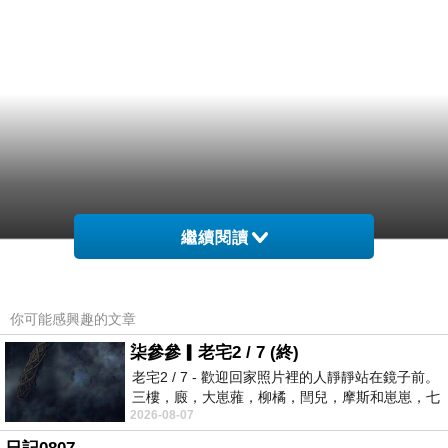
繼續閱讀
你可能感興趣的文章
柒參參▎老宅2 / 7 (終)
老宅2 / 7 - 歡迎回家照片裡的人靜靜站在鏡子前。
三樓，廄，大崽蕥，柳橘，閆兒，摩斯和崽崽，七
2026-08-07
個人整整齊齊地站在鏡框之外，如同