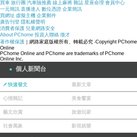
買車
旅行團
汽車險推薦
線上麻將
雜誌
星座命理
會員中心
一元簡訊
直播達人
數位憑證
企業簡訊
買網址
虛擬主機
企業郵件
廣告刊登
隱私權聲明
消費者保護
兒童網路安全
About PChome
投資人聯絡
徵才
著作權保護
｜網路家庭版權所有、轉載必究
‧Copyright PChome
Online
PChome Online and PChome are trademarks of PChome
Online Inc.
個人新聞台
快速發文
最新文章
心情雜記
美食饗宴
藝文欣賞
旅遊玩家
社會萬象
影視娛樂