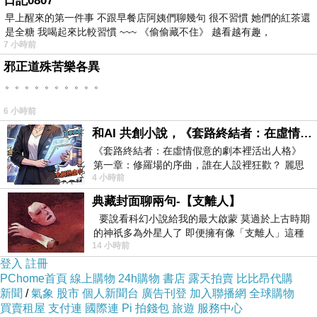
日記0807
早上醒來的第一件事 不跟早餐店阿姨們聊幾句 很不習慣 她們的紅茶還
是全糖 我喝起來比較習慣 ~~~ 《偷偷藏不住》 越看越有趣，
7 小時前
邪正道殊苦樂各異
。。。。。。。。。。
6 小時前
和AI 共創小說，《套路終結者：在虛情假意的劇本裡活出人格》
《套路終結者：在虛情假意的劇本裡活出人格》
第一章：修羅場的序曲，誰在人設裡狂歡？ 麗思
4 小時前
卡爾頓酒店的總統套房內，燈光昏
典藏封面聊兩句-【支離人】
要說看科幻小說給我的最大啟蒙 莫過於上古時期
的神祇多為外星人了 即便擁有像「支離人」這種
14 小時前
驚世駭俗的神通法門 也未必讀
登入
註冊
PChome首頁
線上購物
24h購物
書店
露天拍賣
比比昂代購
新聞
/
氣象
股市
個人新聞台
廣告刊登
加入聯播網
全球購物
買賣租屋
支付連
國際連
Pi 拍錢包
旅遊
服務中心