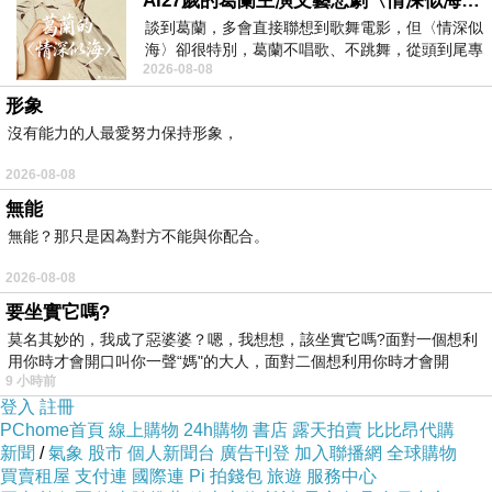
AI27歲的葛蘭主演文藝悲劇〈情深似海〉 #戀上老電影 #葛蘭 #粟子
談到葛蘭，多會直接聯想到歌舞電影，但〈情深似
海〉卻很特別，葛蘭不唱歌、不跳舞，從頭到尾專
2026-08-08
心演戲。拍攝期間，經常工作超過12個鐘
形象
沒有能力的人最愛努力保持形象，
2026-08-08
無能
無能？那只是因為對方不能與你配合。
2026-08-08
要坐實它嗎?
莫名其妙的，我成了惡婆婆？嗯，我想想，該坐實它嗎?面對一個想利
用你時才會開口叫你一聲“媽"的大人，面對二個想利用你時才會開
9 小時前
登入
註冊
PChome首頁
線上購物
24h購物
書店
露天拍賣
比比昂代購
新聞
/
氣象
股市
個人新聞台
廣告刊登
加入聯播網
全球購物
買賣租屋
支付連
國際連
Pi 拍錢包
旅遊
服務中心