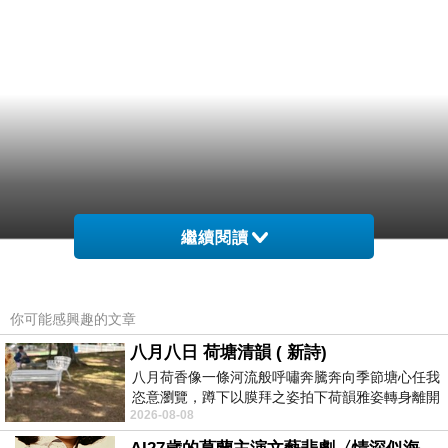
繼續閱讀
你可能感興趣的文章
八月八日 荷塘清韻 ( 新詩)
八月荷香像一條河流般呼嘯奔騰奔向季節塘心任我
恣意瀏覽，蹲下以膜拜之姿拍下荷韻雅姿轉身離開
2026-08-08
時我把美麗的遐想掛在亭亭葉柄上盼望