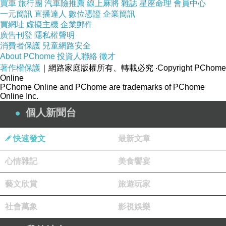
買車
旅行團
汽車險推薦
線上麻將
雜誌
星座命理
會員中心
一元簡訊
直播達人
數位憑證
企業簡訊
買網址
虛擬主機
企業郵件
廣告刊登
隱私權聲明
消費者保護
兒童網路安全
About PChome
投資人聯絡
徵才
著作權保護
｜網路家庭版權所有、轉載必究
‧Copyright PChome
Online
PChome Online and PChome are trademarks of PChome
Online Inc.
個人新聞台
快速發文
最新文章
心情雜記
美食饗宴
藝文欣賞
旅遊玩家
社會萬象
影視娛樂