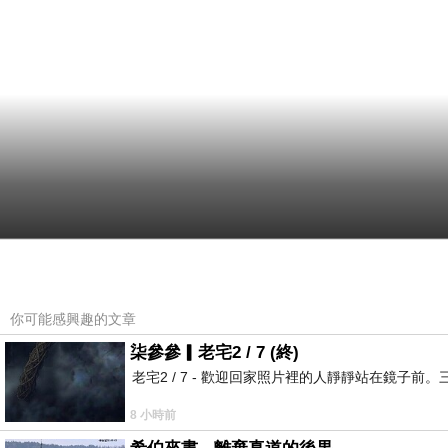
你可能感興趣的文章
柒參參▎老宅2 / 7 (終)
老宅2 / 7 - 歡迎回家照片裡的人靜靜站在鏡
8 小時前