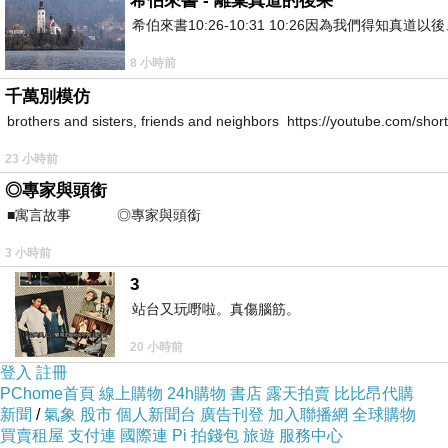
希伯來書 - 離棄真道的後果
希伯來書10:26-10:31 10:26因為我們得
8 小時前
千萬別模仿
brothers and sisters, friends and neighbors https://youtube.com/s
23 小時前
◎專家與頭銜
■寓言故事 ◎專家與頭銜 ⊕潘文良
3 小時前
3
站台又玩嘢啦。真傷腦筋。
20 小時前
登入
註冊
PChome首頁
線上購物
24h購物
書店
露天拍賣
比比昂代購
新聞
/
氣象
股市
個人新聞台
廣告刊登
加入聯播網
全球購物
買賣租屋
支付連
國際連
Pi 拍錢包
旅遊
服務中心