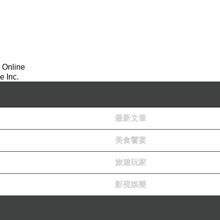
 Online
 Inc.
最新文章
美食饗宴
旅遊玩家
影視娛樂