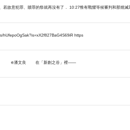
知真道以後、若故意犯罪、贖罪的祭就再沒有了． 10:27惟有戰懼等候審判和那燒
horts/hUfepoOgSak?is=xX2f827BaG4S69iR https
 在「新創之谷」裡——