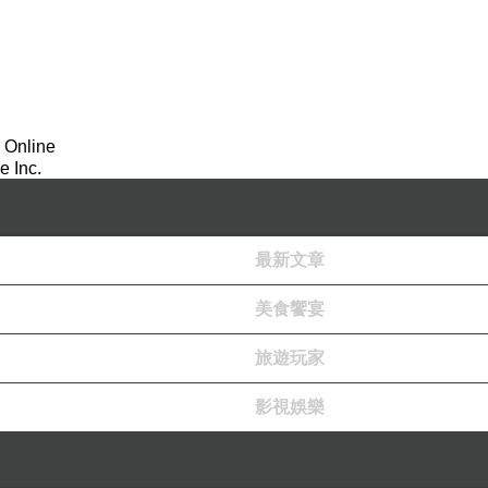
 Online
 Inc.
最新文章
美食饗宴
旅遊玩家
影視娛樂