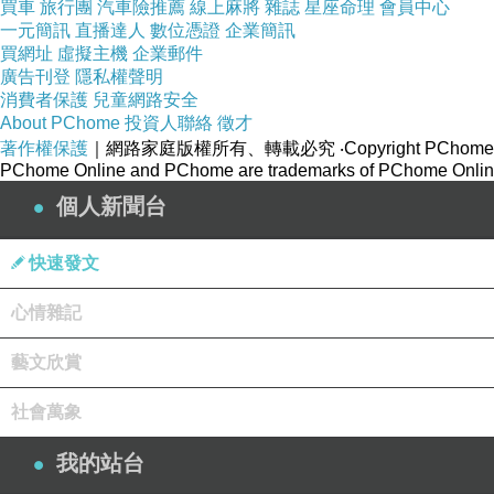
買車
旅行團
汽車險推薦
線上麻將
雜誌
星座命理
會員中心
一元簡訊
直播達人
數位憑證
企業簡訊
買網址
虛擬主機
企業郵件
廣告刊登
隱私權聲明
消費者保護
兒童網路安全
About PChome
投資人聯絡
徵才
著作權保護
｜網路家庭版權所有、轉載必究
‧Copyright PChome
PChome Online and PChome are trademarks of PChome Online
個人新聞台
快速發文
心情雜記
藝文欣賞
社會萬象
我的站台