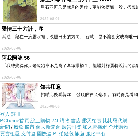
重石不再只是歲月的累積，更能像標籤一般，標籤
2026-08-06
愛情三十六計，序
兵法，藏在一滴露水裡，映照日出的方向。 智慧，是不讓衝突成為唯一
2026-08-06
阿我阿龍 56
「我總覺得你大老遠跑來不是為了牽線搭橋？」龍疆對梅麗特說話的語
2026-08-06
知其用意
招呼完後看著妳， 發現眼神又偏移， 有時像是看胸
2026-08-06
登入
註冊
PChome首頁
線上購物
24h購物
書店
露天拍賣
比比昂代購
新聞
/
氣象
股市
個人新聞台
廣告刊登
加入聯播網
全球購物
買賣租屋
支付連
國際連
Pi 拍錢包
旅遊
服務中心