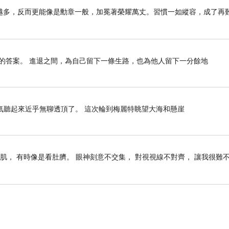
越多，反而更能像是勳章一般，加冕著榮耀萬丈。習慣一如縱容，成了再
的答案。 進退之間，為自己留下一條生路，也為他人留下一分餘地
氣聽起來近乎無聊透頂了。 這次輪到梅麗特眺望大海和懸崖
肌， 有時像是看肚臍。 眼神刻意不交集， 對視視線不對齊， 讓我很難