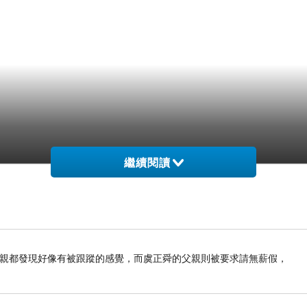
繼續閱讀
母親都發現好像有被跟蹤的感覺，而虞正舜的父親則被要求請無薪假，