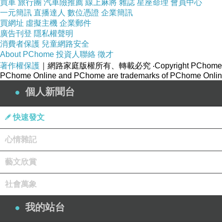
買車
旅行團
汽車險推薦
線上麻將
雜誌
星座命理
會員中心
一元簡訊
直播達人
數位憑證
企業簡訊
買網址
虛擬主機
企業郵件
廣告刊登
隱私權聲明
消費者保護
兒童網路安全
About PChome
投資人聯絡
徵才
著作權保護
｜網路家庭版權所有、轉載必究
‧Copyright PChome
PChome Online and PChome are trademarks of PChome Online
個人新聞台
快速發文
心情雜記
藝文欣賞
社會萬象
我的站台