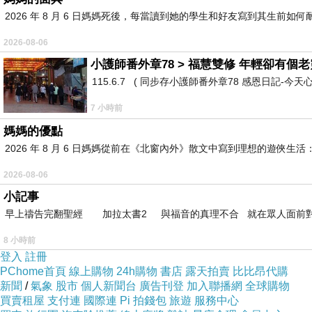
2026 年 8 月 6 日媽媽死後，每當讀到她的學生和好友寫到其生
2026-08-06
小護師番外章78 > 福慧雙修 年輕卻有個老靈
115.6.7 ( 同步存小護師番外章78 感恩日記-今天
7 小時前
媽媽的優點
2026 年 8 月 6 日媽媽從前在《北窗內外》散文中寫到理想的遊
2026-08-06
小記事
早上禱告完翻聖經 加拉太書2 與福音的真理不合 就在眾人面前
8 小時前
登入
註冊
PChome首頁
線上購物
24h購物
書店
露天拍賣
比比昂代購
新聞
/
氣象
股市
個人新聞台
廣告刊登
加入聯播網
全球購物
買賣租屋
支付連
國際連
Pi 拍錢包
旅遊
服務中心