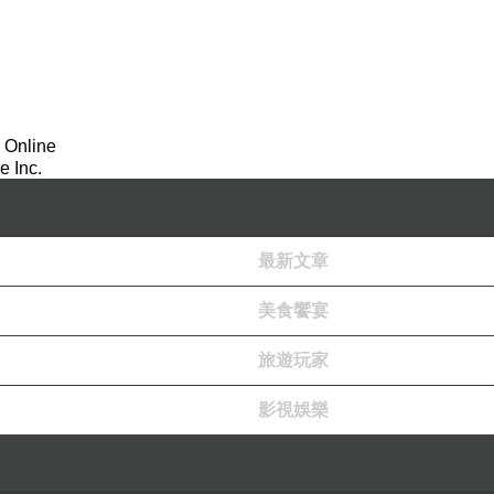
 Online
 Inc.
最新文章
美食饗宴
旅遊玩家
影視娛樂