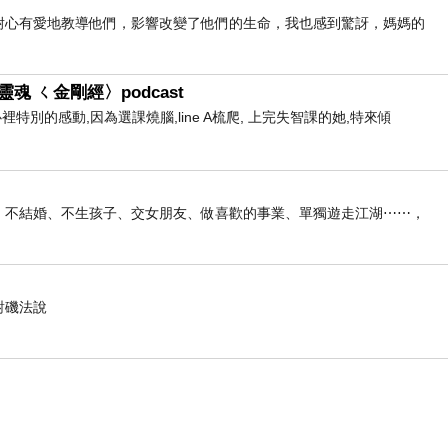
前如何耐心有愛地教導他們，影響改變了他們的生命，我也感到驚訝，媽媽的
魂 ㄑ金剛經〉podcast
心裡特別的感動,因為選課燒腦,line A梳爬, 上完失智課的她,特來傾
俠生活：不結婚、不生孩子、交女朋友、做喜歡的事業、單獨遊走江湖⋯⋯，
對磯法說