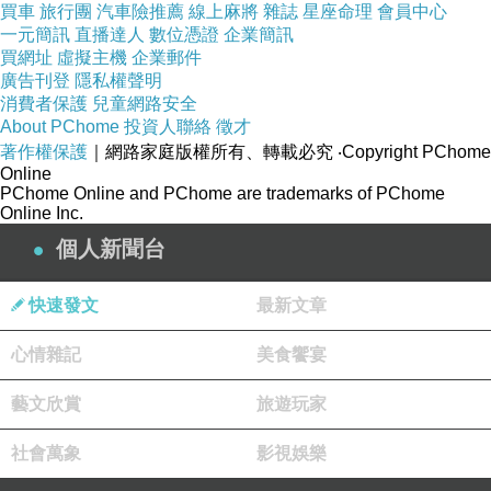
買車
旅行團
汽車險推薦
線上麻將
雜誌
星座命理
會員中心
一元簡訊
直播達人
數位憑證
企業簡訊
買網址
虛擬主機
企業郵件
廣告刊登
隱私權聲明
消費者保護
兒童網路安全
About PChome
投資人聯絡
徵才
著作權保護
｜網路家庭版權所有、轉載必究
‧Copyright PChome
Online
PChome Online and PChome are trademarks of PChome
Online Inc.
個人新聞台
快速發文
最新文章
心情雜記
美食饗宴
藝文欣賞
旅遊玩家
社會萬象
影視娛樂