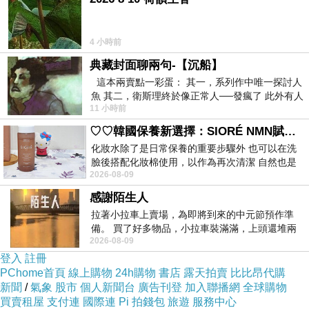
4 小時前
典藏封面聊兩句-【沉船】
這本兩賣點一彩蛋： 其一，系列作中唯一探討人
魚 其二，衛斯理終於像正常人──發瘋了 此外有人
11 小時前
在南極打死北極熊（@《地心
♡♡韓國保養新選擇：SIORÉ NMN賦活泡泡化妝水♡♡
化妝水除了是日常保養的重要步驟外 也可以在洗
臉後搭配化妝棉使用，以作為再次清潔 自然也是
2026-08-09
我的保養必備品項 不過，我對於化妝
感謝陌生人
拉著小拉車上賣場，為即將到來的中元節預作準
備。 買了好多物品，小拉車裝滿滿，上頭還堆兩
2026-08-09
紙箱。 雖辛苦了點，這點程度我一個人搬
登入
註冊
PChome首頁
線上購物
24h購物
書店
露天拍賣
比比昂代購
新聞
/
氣象
股市
個人新聞台
廣告刊登
加入聯播網
全球購物
買賣租屋
支付連
國際連
Pi 拍錢包
旅遊
服務中心