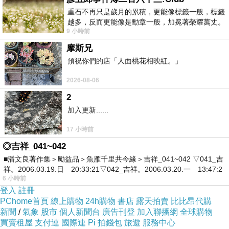
重石不再只是歲月的累積，更能像標籤一般，標籤
越多，反而更能像是勳章一般，加冕著榮耀萬丈。
9 小時前
習慣一如縱容，成了再難輕輕放下的罪證
摩斯兄
預祝你們的店「人面桃花相映紅。」
2026-08-06
2
加入更新......
17 小時前
◎吉祥_041~042
■潘文良著作集＞勵益品＞魚雁千里共今緣＞吉祥_041~042 ▽041_吉
祥。2006.03.19.日 20:33:21▽042_吉祥。2006.03.20.一 13:47:2
6 小時前
登入
註冊
PChome首頁
線上購物
24h購物
書店
露天拍賣
比比昂代購
新聞
/
氣象
股市
個人新聞台
廣告刊登
加入聯播網
全球購物
買賣租屋
支付連
國際連
Pi 拍錢包
旅遊
服務中心