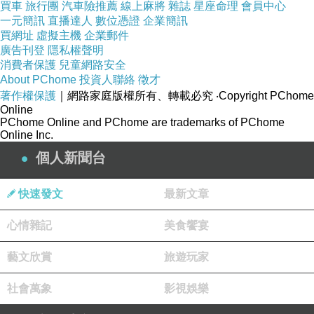
買車
旅行團
汽車險推薦
線上麻將
雜誌
星座命理
會員中心
一元簡訊
直播達人
數位憑證
企業簡訊
買網址
虛擬主機
企業郵件
廣告刊登
隱私權聲明
消費者保護
兒童網路安全
About PChome
投資人聯絡
徵才
著作權保護
｜網路家庭版權所有、轉載必究
‧Copyright PChome
Online
PChome Online and PChome are trademarks of PChome
Online Inc.
個人新聞台
快速發文
最新文章
心情雜記
美食饗宴
藝文欣賞
旅遊玩家
社會萬象
影視娛樂