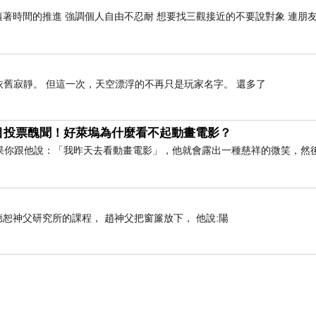
隨著時間的推進 強調個人自由不忍耐 想要找三觀接近的不要說對象 連朋
依舊寂靜。 但這一次，天空漂浮的不再只是玩家名字。 還多了
目投票醜聞！好萊塢為什麼看不起動畫電影？
果你跟他說：「我昨天去看動畫電影」，他就會露出一種慈祥的微笑，然
上趙德恕神父研究所的課程， 趙神父把窗簾放下， 他說:陽