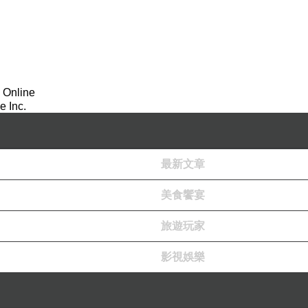
 Online
 Inc.
最新文章
美食饗宴
旅遊玩家
影視娛樂