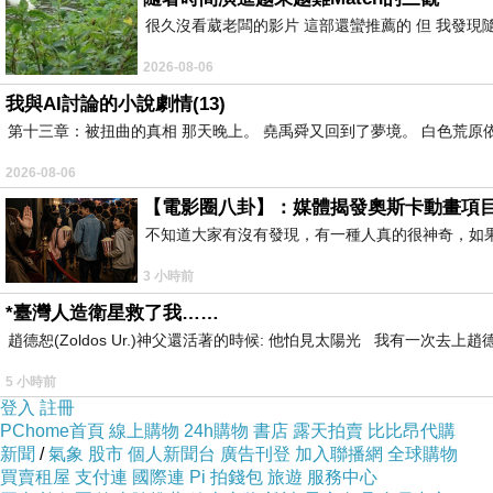
很久沒看葳老闆的影片 這部還蠻推薦的 但 我發現
2026-08-06
我與AI討論的小說劇情(13)
第十三章：被扭曲的真相 那天晚上。 堯禹舜又回到了夢境。 白色荒原
2026-08-06
【電影圈八卦】：媒體揭發奧斯卡動畫項
不知道大家有沒有發現，有一種人真的很神奇，如
3 小時前
*臺灣人造衛星救了我……
趙德恕(Zoldos Ur.)神父還活著的時候: 他怕見太陽光 我有一次去
5 小時前
登入
註冊
PChome首頁
線上購物
24h購物
書店
露天拍賣
比比昂代購
新聞
/
氣象
股市
個人新聞台
廣告刊登
加入聯播網
全球購物
買賣租屋
支付連
國際連
Pi 拍錢包
旅遊
服務中心