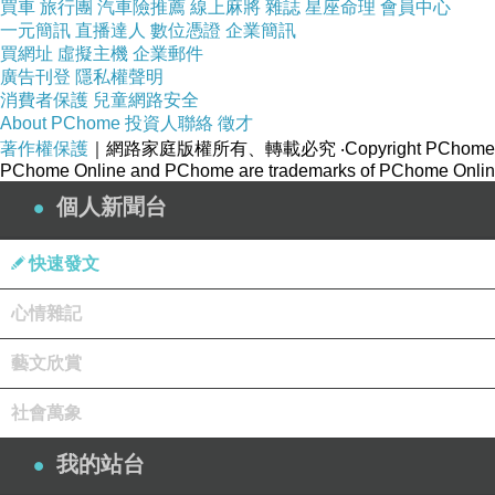
買車
旅行團
汽車險推薦
線上麻將
雜誌
星座命理
會員中心
一元簡訊
直播達人
數位憑證
企業簡訊
買網址
虛擬主機
企業郵件
廣告刊登
隱私權聲明
消費者保護
兒童網路安全
About PChome
投資人聯絡
徵才
著作權保護
｜網路家庭版權所有、轉載必究
‧Copyright PChome
PChome Online and PChome are trademarks of PChome Online
個人新聞台
快速發文
心情雜記
藝文欣賞
社會萬象
我的站台