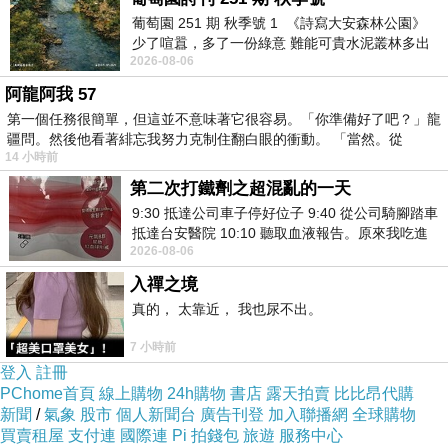
葡萄園 251 期 秋季號 1 《詩寫大安森林公園》
少了喧囂，多了一份綠意 難能可貴水泥叢林多出
2026-08-06
一
阿龍阿我 57
第一個任務很簡單，但這並不意味著它很容易。「你準備好了吧？」龍
疆問。然後他看著緋忘我努力克制住翻白眼的衝動。 「當然。從
14 小時前
第二次打鐵劑之超混亂的一天
9:30 抵達公司車子停好位子 9:40 從公司騎腳踏車
抵達台安醫院 10:10 聽取血液報告。原來我吃進
2026-08-06
去的 B12 彌可保並非沒有吸收而是超
入禪之境
真的， 太靠近， 我也尿不出。
7 小時前
登入
註冊
PChome首頁
線上購物
24h購物
書店
露天拍賣
比比昂代購
新聞
/
氣象
股市
個人新聞台
廣告刊登
加入聯播網
全球購物
買賣租屋
支付連
國際連
Pi 拍錢包
旅遊
服務中心