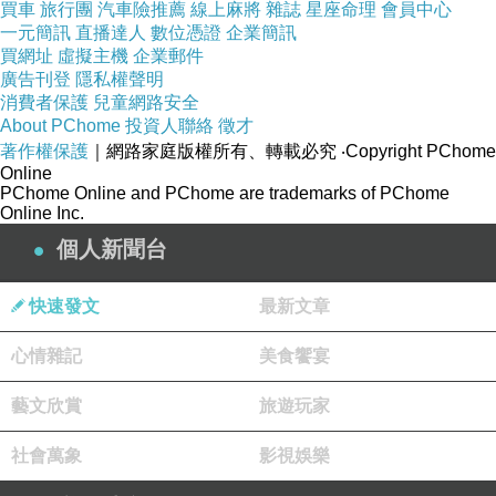
買車
旅行團
汽車險推薦
線上麻將
雜誌
星座命理
會員中心
一元簡訊
直播達人
數位憑證
企業簡訊
買網址
虛擬主機
企業郵件
廣告刊登
隱私權聲明
消費者保護
兒童網路安全
About PChome
投資人聯絡
徵才
著作權保護
｜網路家庭版權所有、轉載必究
‧Copyright PChome
Online
PChome Online and PChome are trademarks of PChome
Online Inc.
個人新聞台
快速發文
最新文章
心情雜記
美食饗宴
藝文欣賞
旅遊玩家
社會萬象
影視娛樂