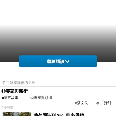
繼續閱讀
你可能感興趣的文章
◎專家與頭銜
■寓言故事 ◎專家與頭銜
⊕潘文良 在「新創
7 小時前
之谷」裡——
葡萄園詩刊 251 期 秋季號