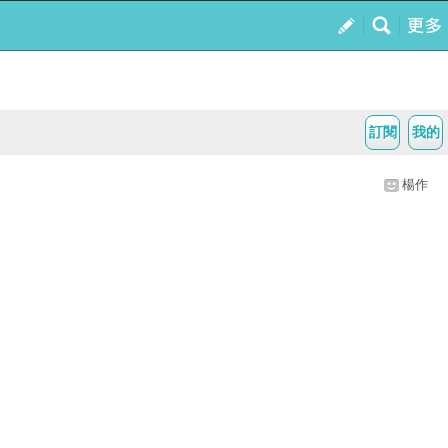
訂閱
我的
楊作