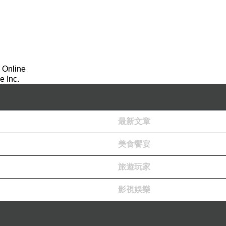
 Online
 Inc.
最新文章
美食饗宴
旅遊玩家
影視娛樂