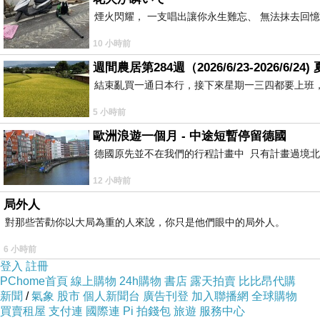
煙火閃耀， 一支唱出讓你永生難忘、 無法抹去回
10 小時前
週間農居第284週（2026/6/23-2026/6/
結束亂買一通日本行，接下來星期一三四都要上班
5 小時前
歐洲浪遊一個月 - 中途短暫停留德國
德國原先並不在我們的行程計畫中 只有計畫過境北
12 小時前
局外人
對那些苦勸你以大局為重的人來說，你只是他們眼中的局外人。
6 小時前
登入
註冊
PChome首頁
線上購物
24h購物
書店
露天拍賣
比比昂代購
新聞
/
氣象
股市
個人新聞台
廣告刊登
加入聯播網
全球購物
買賣租屋
支付連
國際連
Pi 拍錢包
旅遊
服務中心