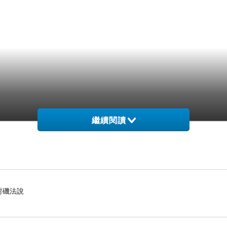
繼續閱讀
對磯法說