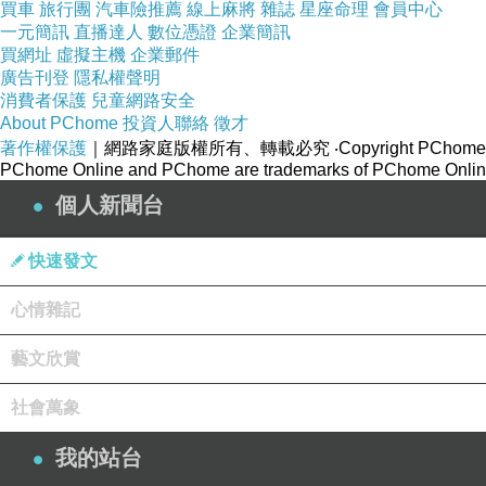
買車
旅行團
汽車險推薦
線上麻將
雜誌
星座命理
會員中心
一元簡訊
直播達人
數位憑證
企業簡訊
買網址
虛擬主機
企業郵件
廣告刊登
隱私權聲明
消費者保護
兒童網路安全
About PChome
投資人聯絡
徵才
著作權保護
｜網路家庭版權所有、轉載必究
‧Copyright PChome
PChome Online and PChome are trademarks of PChome Online
個人新聞台
快速發文
心情雜記
藝文欣賞
社會萬象
我的站台