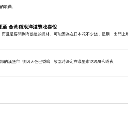
憶的歌曲。
24) 夏至 金黃稻浪洋溢豐收喜悅
，而且還要開到有點遠的員林。可能因為在日本花不少錢，星期一出門上
部的漢堡市 後因天色已昏暗 故臨時決定在漢堡市吃晚餐和過夜