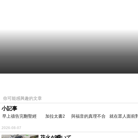
你可能感興趣的文章
小記事
早上禱告完翻聖經 加拉太書2 與福音的真理不合 就在眾人面前
2026-08-07
花火が瞬いて