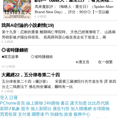
影評--《蜘蛛人：重生日》：看見英雄的孤獨與重生
馬來魔影評：《蜘蛛人：重生日》（Spider-Man:
Brand New Day）。評分：90分◎【一言以蔽
4 小時前
之】：一個失去一切的英雄，學會放下孤獨、
我與AI討論的小說劇情(19)
第十九章：忍耐的重量 離開鳴仁學院時。 天色已經漸漸暗了。 山路兩
旁樹影被夕陽拉得很長。 堯禹舜與苗心喻並肩走在下坡道上，兩
9 小時前
◎省時賺錢術
■寓言故事 ◎省時賺錢術
⊕潘文良 在一個繁
13 小時前
華的商業街上，有兩家傳統
大藏經22，五分律卷第二十四
五分律卷第二十四（彌沙塞） 宋罽賓三藏佛陀什共竺道生等 譯 第四
分之二羯磨法下 佛在拘舍彌城，爾時有一比
8 小時前
登入
註冊
PChome首頁
線上購物
24h購物
書店
露天拍賣
比比昂代購
新聞
/
氣象
股市
個人新聞台
廣告刊登
加入聯播網
全球購物
買賣租屋
支付連
國際連
Pi 拍錢包
旅遊
服務中心