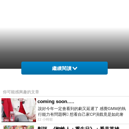
繼續閱讀
你可能感興趣的文章
coming soon.....
說好今年一定會看到的劇又延遲了 感覺GMM的執
行能力有問題啊🫩 想看自己家CP演戲竟是如此奢
22 小時前
侈的事 GMM你說看看啊😑 先把劇放