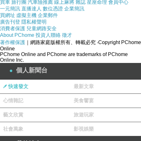
買車
旅行團
汽車險推薦
線上麻將
雜誌
星座命理
會員中心
一元簡訊
直播達人
數位憑證
企業簡訊
買網址
虛擬主機
企業郵件
廣告刊登
隱私權聲明
消費者保護
兒童網路安全
About PChome
投資人聯絡
徵才
著作權保護
｜網路家庭版權所有、轉載必究
‧Copyright PChome
Online
PChome Online and PChome are trademarks of PChome
Online Inc.
個人新聞台
快速發文
最新文章
心情雜記
美食饗宴
藝文欣賞
旅遊玩家
社會萬象
影視娛樂